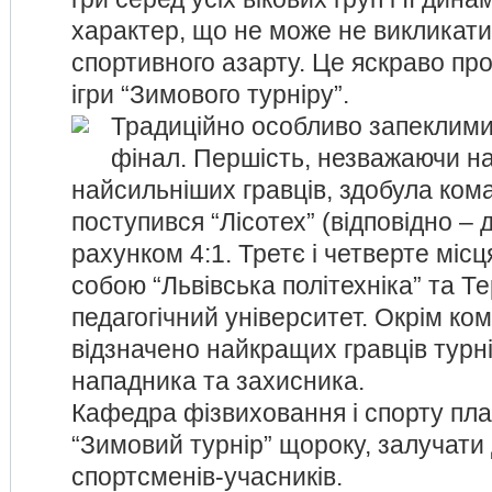
характер, що не може не викликат
спортивного азарту. Це яскраво пр
ігри “Зимового турніру”.
Традиційно особливо запеклими 
фінал. Першість, незважаючи на
найсильніших гравців, здобула ком
поступився “Лісотех” (відповідно – д
рахунком 4:1. Третє і четверте місц
собою “Львівська політехніка” та Т
педагогічний університет. Окрім ко
відзначено найкращих гравців турні
нападника та захисника.
Кафедра фізвиховання і спорту пл
“Зимовий турнір” щороку, залучати
спортсменів-учасників.