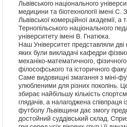
Львівського національного універс
медицини та біотехнології імені С. З
Львівської комерційної академії, а т
Тернопільського національного педа
університету імені В. Гнатюка.
Наш Університет представляли дві 
яких були викладачі кафедри фізви
механіко-математичного, фізичного
філософського та історичного факул
Саме видовищні змагання з міні-фу
улюбленими для різних поколінь. Ц
збирає найбільшу кількість спортсме
глядачів, а налагоджена співпраця і
футболу Львівщини дає змогу предс
достойний суддівський склад. Спри
гри серед усіх вікових груп і її дин