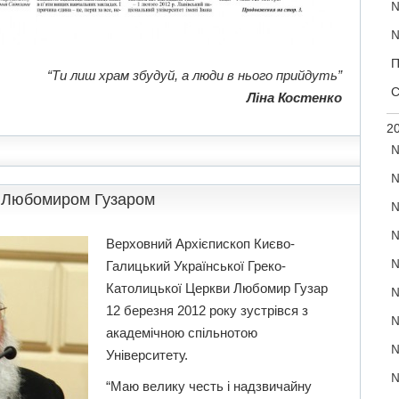
№
№
П
“Ти лиш храм збудуй, а люди в нього прийдуть”
С
Ліна Костенко
20
№
№
м Любомиром Гузаром
№
№
Верховний Архієпископ Києво-
№
Галицький Української Греко-
Католицької Церкви Любомир Гузар
№
12 березня 2012 року зустрівся з
№
академічною спільнотою
№
Університету.
№
“Маю велику честь і надзвичайну