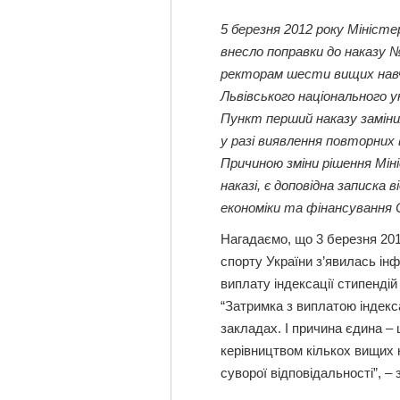
5 березня 2012 року Міністе
внесло поправки до наказу 
ректорам шести вищих навча
Львівського національного у
Пункт перший наказу заміни
у разі виявлення повторних 
Причиною зміни рішення Міні
наказі, є доповідна записка
економіки та фінансування 
Нагадаємо, що 3 березня 2012
спорту України з’явилась ін
виплату індексації стипенді
“Затримка з виплатою індекс
закладах. І причина єдина – 
керівництвом кількох вищих 
суворої відповідальності”, 