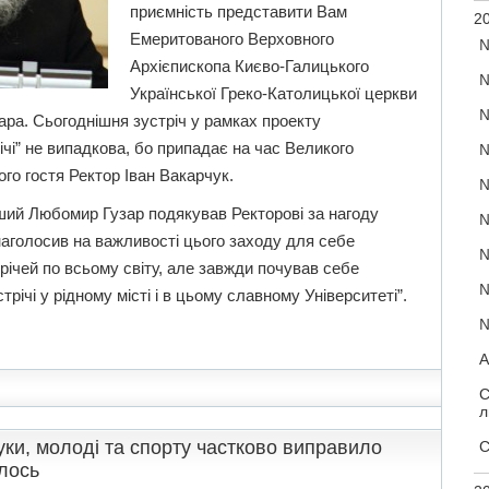
приємність представити Вам
20
Емеритованого Верховного
№
Архієпископа Києво-Галицького
№
Української Греко-Католицької церкви
№
ра. Сьогоднішня зустріч у рамках проекту
річі” не випадкова, бо припадає на час Великого
№
го гостя Ректор Іван Вакарчук.
№
ший Любомир Гузар подякував Ректорові за нагоду
№
 наголосив на важливості цього заходу для себе
№
річей по всьому світу, але завжди почував себе
№
стрічі у рідному місті і в цьому славному Університеті”.
№
А
С
л
ауки, молоді та спорту частково виправило
С
лось