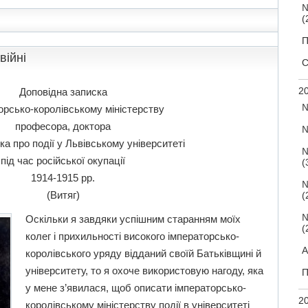
№
(
П
війні
С
20
Доповідна записка
№
орсько-королівському міністерству
професора, доктора
№
а про події у Львівському університеті
№
під час російської окупації
(
1914-1915 рр.
№
(Витяг)
(
№
Оскільки я завдяки успішним старанням моїх
(
колег і прихильності високого імператорсько-
А
королівського уряду відданий своїй Батьківщині й
університету, то я охоче використовую нагоду, яка
П
у мене з’явилася, щоб описати імператорсько-
20
королівському міністерству події в університеті