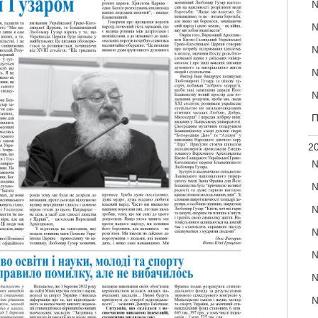
№
№
№
№
№
П
20
№
№
№
№
№
№
№