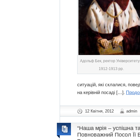
Адольф Бек, ректор Університету
1912-1913 рр.
ситуацій, які склалися, пове
на керівній посаді […].
Продо
12 Квітня, 2012
admin
“Наша мрія – успішна т
Повноважний Посол Її В