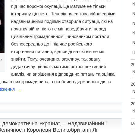
№
під час ворожої окупації. Це матиме не тільки
№
історичну цінність. Теперішня світова війна своїми
надзвичайними подіями створила ситуації, які на
№
початку війни ніхто не міг передбачити; перед
№
цивільним громадянином і чиновником постали
№
безпосередньо до і під час російського
вторгнення питання, відповіді на які він не міг
П
знайти. Тому, очевидно, важливу, так звану
 у
20
дидактичну цінність матиме ретроспективний
№
аналіз, чи вирішення відповідних питань та оцінка
дінка в них громадянина, а особливо державного діяча
20
вження
→
№
20
№
а демократична Україна”, – Надзвичайний і
U
еличності Королеви Великобританії Лі