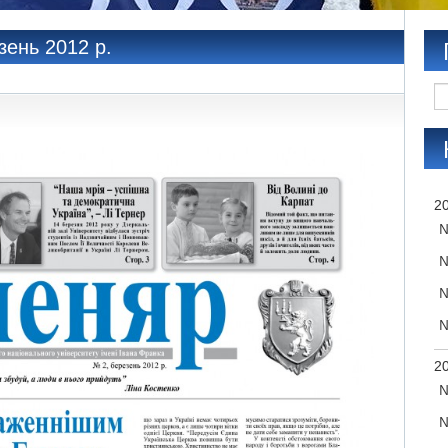
зень 2012 р.
20
№
№
№
№
20
№
№