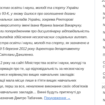
20
№
рство освіти і науки, молоді та спорту України
№ 93-К, у якому йшлося про оголошення догани
№
р
льних закладів України, зокрема Ректорові
№
ніверситету імені Івана Франка Іванові Вакарчуку.
ли попередженням про дисциплінарну відповідальність
№
випадків здійснення несвоєчасних соціальних виплат.
№
стра освіти і науки, молоді та спорту, як зазначено в
№
 від 5 березня 2012 року директора департаменту
Світлани Даниленко.
П
С
 року на сайті Міністерства освіти і науки, молоді та
(
формація про те, що відповідальність за несвоєчасну
С
й несе керівництво вищих навчальних закладів:
б
ації мала місце лише в п’яти вищих навчальних
це, перш за все, неналежне виконання своїх обов’язків
20
навчальних закладів… Винні будуть притягнуті до
№
– зазначив Дмитро Табачник.
Продовження
→
№