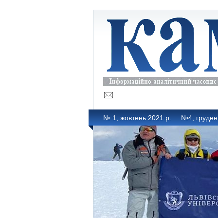
№ 1, жовтень 2021 р.
№4, груден