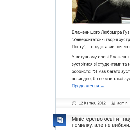
Блаженнішого Любомира Гуза
“Університетські творчі зуст
Посту”, – представив почесно
У вступному слові Блаженні
зустрітися зі студентами та
особисто: “Я мав багато зуст
невигідно, бо не мав такої зу
Продовження
→
12 Квітня, 2012
admin
Міністерство освіти і н
помилку, але не вибачи