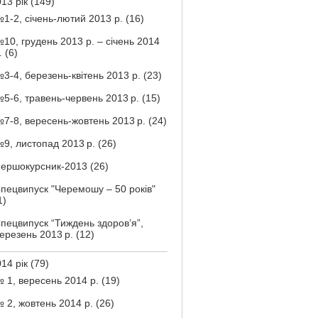
13 рік
(149)
1-2, січень-лютий 2013 р.
(16)
10, грудень 2013 р. – січень 2014
.
(6)
3-4, березень-квітень 2013 р.
(23)
5-6, травень-червень 2013 р.
(15)
7-8, вересень-жовтень 2013 р.
(24)
9, листопад 2013 р.
(26)
ершокурсник-2013
(26)
пецвипуск "Черемошу – 50 років"
1)
пецвипуск “Тиждень здоров’я”,
ерезень 2013 р.
(12)
14 рік
(79)
 1, вересень 2014 р.
(19)
 2, жовтень 2014 р.
(26)