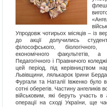
фл
вигот
«Анг
війсь
Упродовж чотирьох місяців – із ве
до акції долучились студенти
філософського, біологічного,
економічного факультетів, а
Педагогічного і Правничого коледжі
цей період, під керівництвом н
Львівщини, лялькарок Ірини Берда
Фургали та Наталії Івженко було 
сотні оберегів. Частину ангеликів 
військовим, які беруть участь в 
операції на сході України, ще ч