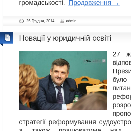
громадськості.
Продовження
→
26 Грудня, 2014
admin
Новації у юридичній освіті
27 ж
відп
През
було
пит
ре
розр
про
стратегії реформування судоустро
а також працюватиме над 