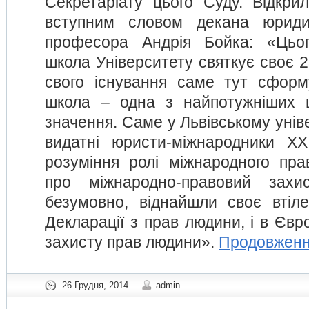
Секретаріату цього Суду. Відкр
вступним словом декана юриди
професора Андрія Бойка: «Цьо
школа Університету святкує своє 23
свого існування саме тут сформ
школа – одна з найпотужніших ш
значення. Саме у Львівському унів
видатні юристи-міжнародники ХХ
розуміння ролі міжнародного прав
про міжнародно-правовий захи
безумовно, віднайшли своє втіле
Декларації з прав людини, і в Євро
захисту прав людини».
Продовжен
26 Грудня, 2014
admin