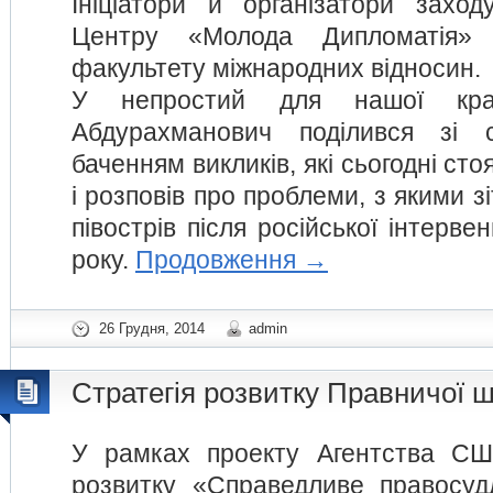
Ініціатори й організатори захо
Центру «Молода Дипломатія» т
факультету міжнародних відносин.
У непростий для нашої кр
Абдурахманович поділився зі 
баченням викликів, які сьогодні ст
і розповів про проблеми, з якими з
півострів після російської інтерве
року.
Продовження
→
26 Грудня, 2014
admin
Стратегія розвитку Правничої 
У рамках проекту Агентства СШ
розвитку «Справедливе правосуд