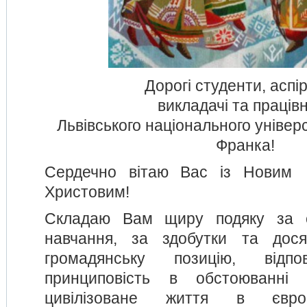
Дорогі студенти, аспі
викладачі та праців
Львівського національного універс
Франка!
Cердечно вітаю Вас із Новим 
Христовим!
Складаю Вам щиру подяку за с
навчання, за здобутки та дос
громадянську позицію, відп
принциповість в обстоюванні
цивілізоване життя в європ