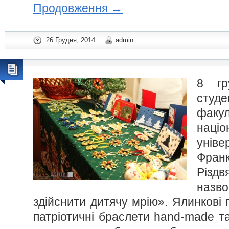
Продовження
→
26 Грудня, 2014
admin
8 гр
студе
факул
націо
уніве
Фран
Різд
наз
здійснити дитячу мрію». Ялинкові п
патріотичні браслети hand-made т