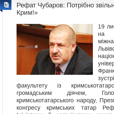
Рефат Чубаров: Потрібно звіль
Крим!»
19 ли
на 
міжн
Львів
націо
уніве
Фра
зуст
факультету із кримськотатарс
громадським діячем, Гол
кримськотатарського народу, През
конгресу кримських татар Реф