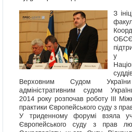
З іні
факул
Коор
ОБСЄ
підтр
у с
Наці
суд
Верховним Судом Укра
адміністративним судом Украї
2014 року розпочав роботу ІІІ Мі
практики Європейського суду з пра
У триденному форумі взяла уч
Європейського суду з прав лю