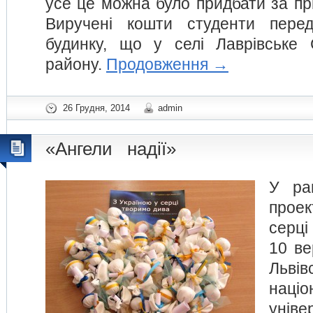
усе це можна було придбати за пр
Виручені кошти студенти пере
будинку, що у селі Лаврівське 
району.
Продовження
→
26 Грудня, 2014
admin
«Ангели надії»
У ра
прое
серц
10 ве
Львів
націо
уніве