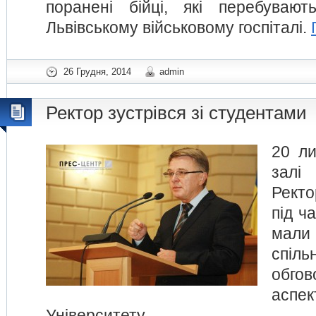
поранені бійці, які перебувают
Львівському військовому госпіталі.
26 Грудня, 2014
admin
Ректор зустрівся зі студентами
20 ли
залі 
Ректо
під ч
мал
спіль
обго
аспе
Університету.