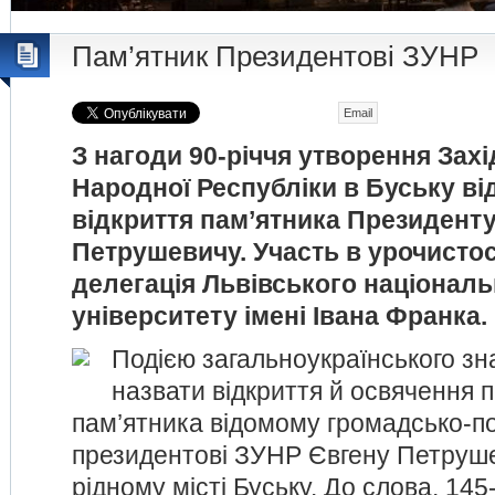
Пам’ятник Президентові ЗУНР
Email
З нагоди 90-річчя утворення Зах
Народної Республіки в Буську в
відкриття пам’ятника Президент
Петрушевичу. Участь в урочисто
делегація Львівського націонал
університету імені Івана Франка.
Подією загальноукраїнського з
назвати відкриття й освячення 
пам’ятника відомому громадсько-по
президентові ЗУНР Євгену Петруше
рідному місті Буську. До слова, 145-