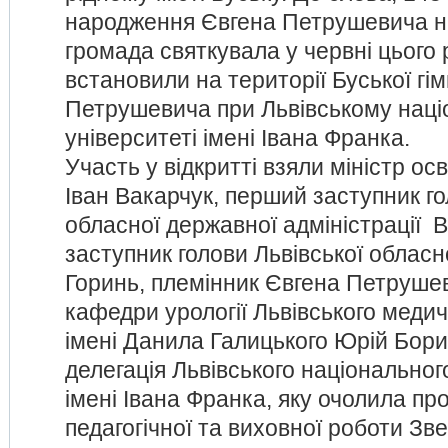
народження Євгена Петрушевича 
громада святкувала у червні цього 
встановили на території Буської гім
Петрушевича при Львівському нац
університеті імені Івана Франка.
Участь у відкритті взяли міністр осв
Іван Вакарчук, перший заступник го
обласної державної адміністрації В
заступник голови Львівської облас
Горинь, племінник Євгена Петрушев
кафедри урології Львівського медич
імені Данила Галицького Юрій Бори
делегація Львівського національног
імені Івана Франка, яку очолила пр
педагогічної та виховної роботи З