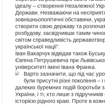
ідеалу – створення Незалежної Укр
Держави. Незважаючи на несприят
зовнішньополітичні обставини, укра
створити свою державу та розпочат
розбудову, засвідчивши таким чино
світом справедливість державотво
української нації”.
Іван Вакарчук відвідав також Буську
Євгена Петрушевича при Львівськ
університеті імені Івана Франка.
Варто зазначити, що під час уро
були присутні різні покоління – і
далеких буремних подій боротьби з
України, і ті, хто лише з підручник
історією рідного краю. Проте в кожн