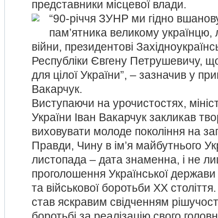
представники місцевої влади.
“90-річчя ЗУНР ми гідно вшанов
пам’ятника великому українцю, 
війни, президентові Західноукраїнс
Республіки Євгену Петрушевичу, щ
для цілої України”, – зазначив у при
Вакарчук.
Виступаючи на урочистостях, мініст
України Іван Вакарчук закликав тво
виховувати молоде покоління на за
Правди, Чину в ім’я майбутнього Укр
листопада – дата знаменна, і не 
проголошення Української держави у
та військової боротьби ХХ століття
став яскравим свідченням рішучості
боротьбі за реалізацію свого голов