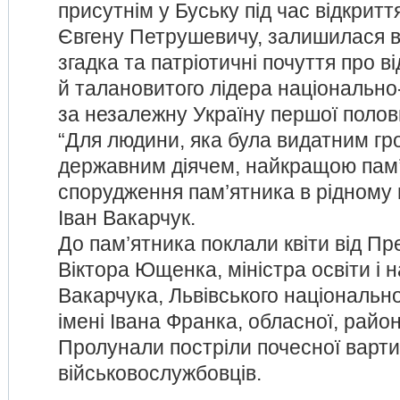
присутнім у Буську під час відкритт
Євгену Петрушевичу, залишилася в
згадка та патріотичні почуття про 
й талановитого лідера національно
за незалежну Україну першої полов
“Для людини, яка була видатним гр
державним діячем, найкращою пам
спорудження пам’ятника в рідному м
Іван Вакарчук.
До пам’ятника поклали квіти від Пр
Віктора Ющенка, міністра освіти і н
Вакарчука, Львівського національн
імені Івана Франка, обласної, районн
Пролунали постріли почесної варти
військовослужбовців.