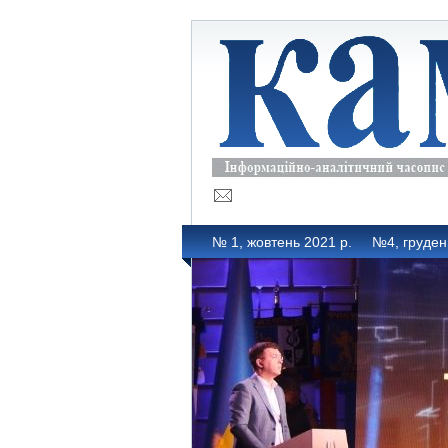
№ 1, жовтень 2021 р.
№4, груден