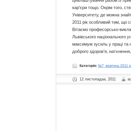
це­влаш­ту­вання разом із пр
кар’єри тощо. Окрім того, с
Університету, де можна знай
2011 рік особливий тим, що с
Вітаємо професорсько-виклад
Львівського національного ун
максимум зусиль у праці та н
доброго здоров’я, натхнення,
Категорія:
№7, жовтень 2011 р
12 листопадаа, 2011
a