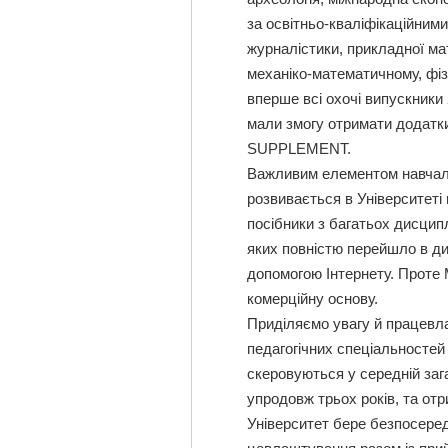
за освітньо-кваліфікаційними
журналістики, прикладної ма
механіко-математичному, фіз
вперше всі охочі випускники 
мали змогу отримати додатк
SUPPLEMENT.
Важливим елементом навчаль
розвивається в Університеті
посібники з багатьох дисципл
яких повністю перейшло в ди
допомогою Інтернету. Прот
комерційну основу.
Приділяємо увагу й працевл
педагогічних спеціальностей
скеровуються у середній заг
упродовж трьох років, та от
Університет бере безпосеред