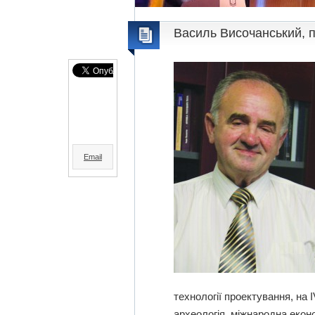
Василь Височанський, 
Email
технології проектування, на I
археологія, міжнародна еконо