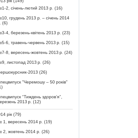
13 рік
(149)
1-2, січень-лютий 2013 р.
(16)
10, грудень 2013 р. – січень 2014
.
(6)
3-4, березень-квітень 2013 р.
(23)
5-6, травень-червень 2013 р.
(15)
7-8, вересень-жовтень 2013 р.
(24)
9, листопад 2013 р.
(26)
ершокурсник-2013
(26)
пецвипуск "Черемошу – 50 років"
1)
пецвипуск “Тиждень здоров’я”,
ерезень 2013 р.
(12)
14 рік
(79)
 1, вересень 2014 р.
(19)
 2, жовтень 2014 р.
(26)