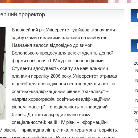
перший проректор
В ювілейний рік Університет увійшов зі значними
здобутками і великими планами на майбутнє.
Навчання велося відповідно до вимог
Болонського процесу для всіх студентів денної
форми навчання і I-IV курсів заочної форми.
20
Студенти здобувають освіту за навчальними
№
планами переліку 2006 року. Університет отримав
№
ліцензії для провадження освітньої діяльності за
№
освітньо-кваліфікаційним рівнем “бакалавр” –
напрям хореографія, освітньо-кваліфікаційним
№
рівнем “магістр” – спеціальність міжнародний
20
бізнес. До того ж акредитовано низку
№
спеціальностей: на III і IV рівні – інформаційні
V рівень – прикладна лінгвістика, літературна творчість,
№
міка, міжнародний бізнес. Відкрито нові спеціальності