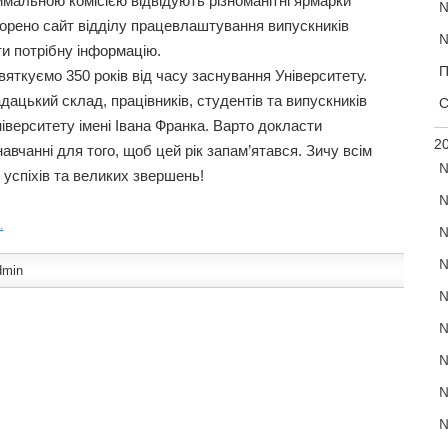
иймальною комісією відвідують різноманітні ярмарки
№
творено сайт відділу працевлаштування випускників
№
ти потрібну інформацію.
П
вяткуємо 350 років від часу заснування Університету.
ацький склад, працівників, студентів та випускників
С
іверситету імені Івана Франка. Варто докласти
20
авчанні для того, щоб цей рік запам’ятався. Зичу всім
№
 успіхів та великих звершень!
№
.
№
№
dmin
№
№
№
№
№