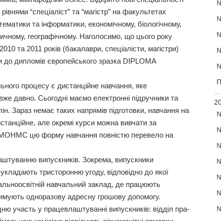
№
 рівнями “спеціаліст” та “магістр” на факультетах
№
тематики та інформатики, економічному, біологічному,
№
ичному, географічному. Наголосимо, що цього року
2010 та 2011 років (бакалаври, спеціалісти, магістри)
№
и до дипломів європейського зразка DIPLOMA
№
П
ного процесу є дистанційне навчання, яке
 вже давно. Сьогодні маємо електронні підручники та
20
ін. Зараз немає таких напрямів підготовки, навчання на
№
станційне, але окремі курси можна вивчати за
№
е МОНМС цю форму навчання повністю перевело на
№
аштуванню випускників. Зокрема, випускники
№
 укладають тристоронню угоду, відповідно до якої
№
альноосвітній навчальний заклад, де працюють
№
римують одноразову адресну грошову допомогу.
ню участь у працевлаштуванні випускників: відділ пра­
№