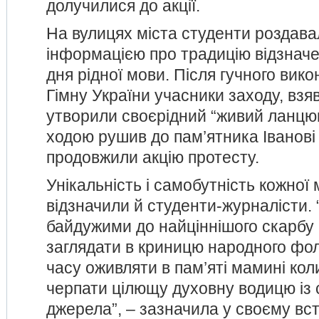
долучилися до акції.
На вулицях міста студенти роздавал
інформацією про традицію відзнач
дня рідної мови. Після гучного вик
Гімну України учасники заходу, взя
утворили своєрідний “живий ланцюг
ходою рушив до пам’ятника Іванові
продовжили акцію протесту.
Унікальність і самобутність кожної 
відзначили й студенти-журналісти.
байдужими до найціннішого скарбу к
заглядати в криницю народного фол
часу оживляти в пам’яті мамині кол
черпати цілющу духовну водицю із 
джерела”, – зазначила у своєму вс