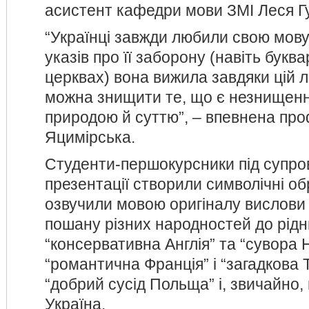
асистент кафедри мови ЗМІ Леся Г
“Українці завжди любили свою мову
указів про її заборону (навіть буква
церквах) вона вижила завдяки цій 
можна знищити те, що є незнищен
природою й суттю”, – впевнена пр
Яцимірська.
Студенти-першокурсники під супров
презентації створили символічні обр
озвучили мовою оригіналу вислови 
пошану різних народностей до рідн
“консервативна Англія” та “сувора 
“романтична Франція” і “загадкова 
“добрий сусід Польща” і, звичайно,
Україна.