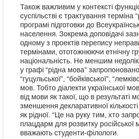
Також важливим у контексті функці
суспільстві є трактування терміна “
програмі підготовки до Всеукраїнсь
населення. Зокрема доповідачі заз
одному з проектів перепису непра
термінами, ототожнюючи етнічну гр
національність. Не меншим недолік
у графі “рідна мова” запропоновано
“гуцульської”, “бойківської”, “лемків
мов. Тобто діалекти української м
від мови як такої, що в результаті
зменшення декларативної кількості 
як рідної. “Це на руку тим, хто зап
плацдарм для розвитку російської мо
вважають студенти-філологи.