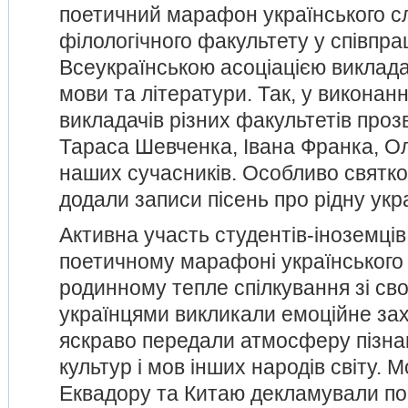
поетичний марафон українського сл
філологічного факультету у співпрац
Всеукраїнською асоціацією викладач
мови та літератури. Так, у виконанні
викладачів різних факультетів проз
Тараса Шевченка, Івана Франка, Ол
наших сучасників. Особливо святк
додали записи пісень про рідну укр
Активна участь студентів-іноземців
поетичному марафоні українського 
родинному тепле спілкування зі св
українцями викликали емоційне за
яскраво передали атмосферу пізна
культур і мов інших народів світу. М
Еквадору та Китаю декламували п