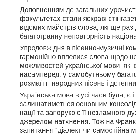
Доповненням до загальних урочист
факультетах стали яскраві стінгазе
відомих майстрів слова, які ще раз
багатогранну неповторність націон
Упродовж дня в пісенно-музичні ком
гармонійно вплелися слова щодо н
можливостей української мови, які 
насамперед, у самобутньому багатс
розмаїтті народних пісень і дотепни
Українська мова в усі часи була, є 
залишатиметься основним консолі
нації та запорукою її незламного д
джерелом натхнення. Тож на Фран
запитання “діалект чи самостійна м