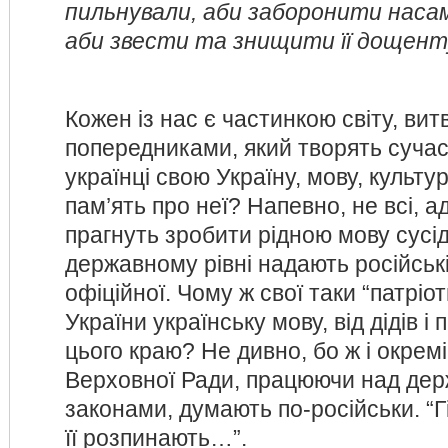
пильнували, аби заборонити наса
аби звести та знищити її дощен
Кожен із нас є частинкою світу, в
попередниками, який творять суча
українці свою Україну, мову, культ
пам’ять про неї? Напевно, не всі, а
прагнуть зробити рідною мову сусід
державному рівні надають російські
офіційної. Чому ж свої таки “патріо
України українську мову, від дідів і 
цього краю? Не дивно, бо ж і окрем
Верховної Ради, працюючи над де
законами, думають по-російськи. “Г
її розпинають…”.