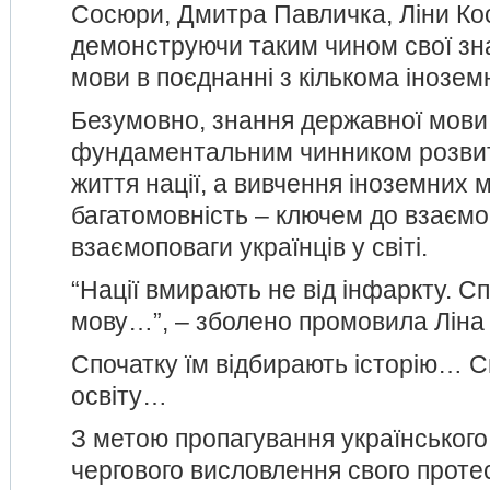
Сосюри, Дмитра Павличка, Ліни Ко
демонструючи таким чином свої зна
мови в поєднанні з кількома інозем
Безумовно, знання державної мови
фундаментальним чинником розвит
життя нації, а вивчення іноземних м
багатомовність – ключем до взаємо
взаємоповаги українців у світі.
“Нації вмирають не від інфаркту. С
мову…”, – зболено промовила Ліна
Спочатку їм відбирають історію… С
освіту…
З метою пропагування українського
чергового висловлення свого проте