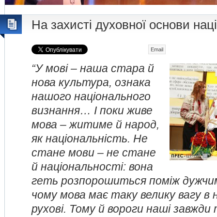
На захисті духовної основи наці
Email
“У мові – наша стара й
нова культура, ознака
нашого національного
визнання… І поки живе
мова – житиме й народ,
як національність. Не
стане мови – не стане
й національності: вона
геть розпорошиться поміж дужч
чому мова має таку велику вагу в
рухові. Тому й вороги наші завжд