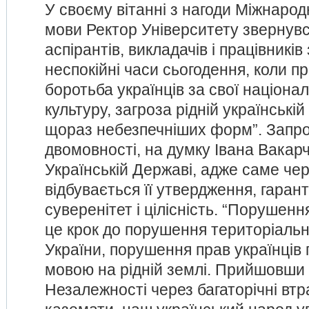
У своєму вітанні з нагоди Міжнарод
мови Ректор Університету звернувс
аспірантів, викладачів і працівників
неспокійні часи сьогодення, коли п
боротьба українців за свої націонал
культуру, загроза рідній українські
щораз небезпечніших форм”. Запр
двомовності, на думку Івана Вакарч
Українській Державі, адже саме че
відбувається її утвердження, гаран
суверенітет і цілісність. “Порушенн
це крок до порушення територіально
України, порушення прав українців
мовою на рідній землі. Прийшовши
Незалежності через багаторічні втр