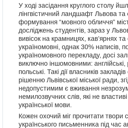
У ході засідання круглого столу йш
лінгвістичний ландшафт Львова та
формування “мовного обличчя” міс
досліджень студентів, зараз у Льво
вивісок на крамницях, кав’ярнях та
україномовні, однак 30% написів, п
україномовного перекладу, досі з
виключно іншомовними: англійські, 
польські. Такі дії власників закладі
рішенню Львівської міської ради, зг
недопустимим є вживання незрозум
немилозвучних слів, які не властиві
української мови.
Кожен охочий міг прочитати твори 
українського письменника під час ак