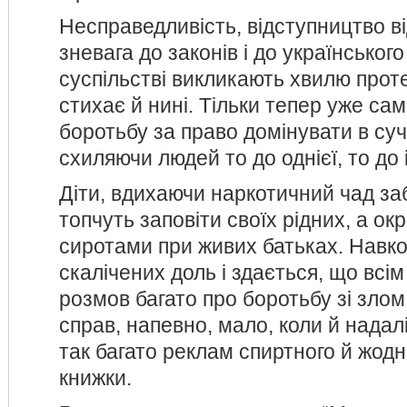
Несправедливість, відступництво в
зневага до законів і до українсько
суспільстві викликають хвилю проте
стихає й нині. Тільки тепер уже сам
боротьбу за право домінувати в суч
схиляючи людей то до однієї, то до і
Діти, вдихаючи наркотичний чад за
топчуть заповіти своїх рідних, а ок
сиротами при живих батьках. Навко
скалічених доль і здається, що всі
розмов багато про боротьбу зі злом
справ, напевно, мало, коли й надал
так багато реклам спиртного й жодн
книжки.