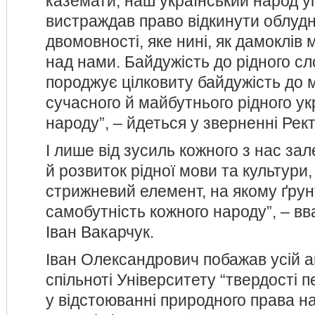
каземати, наш український народ у
вистраждав право відкинути облудн
двомовності, яке нині, як дамоклів 
над нами. Байдужість до рідного сло
породжує цілковиту байдужість до 
сучасного й майбутнього рідного ук
народу”, – йдеться у зверненні Рек
І лише від зусиль кожного з нас з
й розвиток рідної мови та культури,
стрижневий елемент, на якому ґрун
самобутність кожного народу”, – в
Іван Вакарчук.
Іван Олександрович побажав усій а
спільноті Університету “твердості п
у відстоюванні природного права на