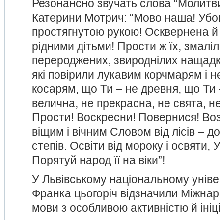
Резонансно звучать слова “Молитв
Катерини Мотрич: “Мово наша! Убог
простягнутою рукою! Осквернена й
рідними дітьми! Прости ж їх, змаліл
перероджених, звироднілих нащадкі
які повірили лукавим корчмарям і 
косарям, що Ти – не древня, що Ти 
велична, не прекрасна, не свята, не
Прости! Воскресни! Повернися! Во
віщим і вічним Словом від лісів – до 
степів. Освіти від мороку і освяти, 
Порятуй народ її на віки”!
У Львівському національному універ
Франка цьогоріч відзначили Міжнар
мови з особливою активністю й ініц