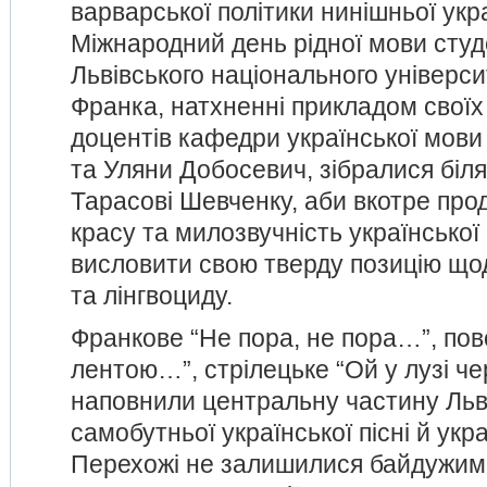
варварської політики нинішньої укр
Міжнародний день рідної мови сту
Львівського національного універси
Франка, натхненні прикладом своїх
доцентів кафедри української мови
та Уляни Добосевич, зібралися біл
Тарасові Шевченку, аби вкотре пр
красу та милозвучність української
висловити свою тверду позицію що
та лінгвоциду.
Франкове “Не пора, не пора…”, пов
лентою…”, стрілецьке “Ой у лузі ч
наповнили центральну частину Ль
самобутньої української пісні й укр
Перехожі не залишилися байдужим