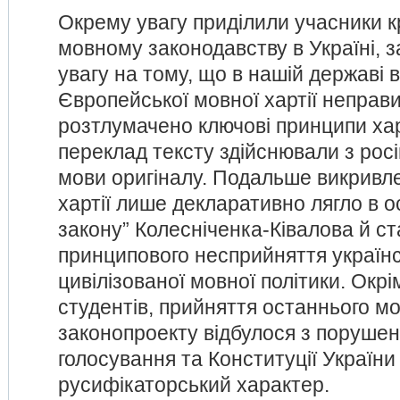
Окрему увагу приділили учасники к
мовному законодавству в Україні, 
увагу на тому, що в нашій державі 
Європейської мовної хартії неправ
розтлумачено ключові принципи харт
переклад тексту здійснювали з росі
мови оригіналу. Подальше викривл
хартії лише декларативно лягло в о
закону” Колесніченка-Ківалова й 
принципового несприйняття україн
цивілізованої мовної політики. Окрі
студентів, прийняття останнього м
законопроекту відбулося з поруше
голосування та Конституції України
русифікаторський характер.