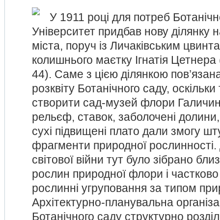
У 1911 році для потреб Ботанічн
Університет придбав нову ділянку на
міста, поруч із Личаківським цвинта
колишнього маєтку Ігнатія Цетнера
44). Саме з цією ділянкою пов’язан
розквіту Ботанічного саду, оскільки
створити сад-музей флори Галичин
рельєф, ставок, заболочені долини,
сухі підвищені плато дали змогу ш
фрагменти природної рослинності. 
світової війни тут було зібрано близ
рослин природної флори і частково
рослинні угруповання за типом при
Архітектурно-планувальна організац
Ботанічного саду структурно розділ