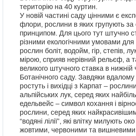
територію на 40 куртин.
У новій частині саду цінними є експ
флори, рослини в яких групують за
принципом. Для цього тут штучно с
різними екологічними умовами для
рослин боліт, водойм, гір, степів, л
мірою, сприяв нерівний рельєф, а т
великого штучного ставка в нижній 
Ботанічного саду. Завдяки вдалому
ростуть і вихідці з Карпат – рослини
альпійських лук, серед яких найбіл
едельвейс – символ кохання і вірност
рослини, серед яких найкрасивішим
“водяні лілії”, які влітку милують о
жовтими, червоними та вишневими