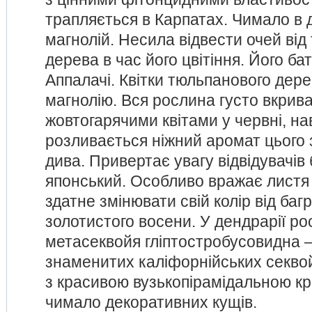
трапляється в Карпатах. Чимало в
магнолій. Несила відвести очей від
дерева в час його цвітіння. Його ба
Аппалачі. Квітки тюльпанового дер
магнолію. Вся рослина густо вкрив
жовтогарячими квітами у червні, на
розливається ніжний аромат цього 
дива. Привертає увагу відвідувачів
японський. Особливо вражає листя 
здатне змінювати свій колір від баг
золотистого восени. У дендрарії ро
метасеквойя гліптостробусовидна 
знаменитих каліфорнійських секво
з красивою вузькопірамідальною кр
чимало декоративних кущів.