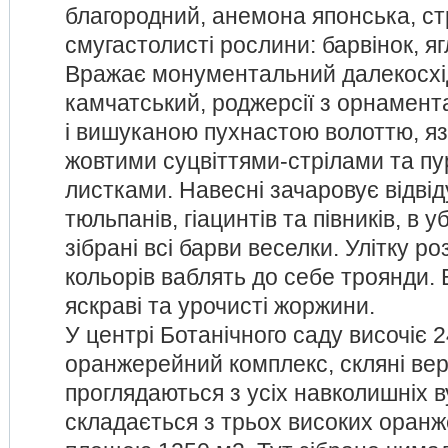
благородний, анемона японська, ст
смугастолисті рослини: барвінок, яг
Вражає монументальний далекосхі
камчатський, роджерсії з орнамен
і вишуканою пухнастою волоттю, яз
жовтими суцвіттями-стрілами та п
листками. Навесні зачаровує відвід
тюльпанів, гіацинтів та півників, в у
зібрані всі барви веселки. Улітку р
кольорів ваблять до себе троянди. 
яскраві та урочисті жоржини.
У центрі Ботанічного саду височіє 
оранжерейний комплекс, скляні вер
проглядаються з усіх навколишніх в
складається з трьох високих оран