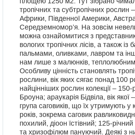
площею 1250 м2. Тут зібрано чима
тропічних та субтропічних рослин – 
Африки, Південної Америки, Австра
Середземномор’я. На зовсім невели
можна ознайомитися з представника
вологих тропічних лісів, а також із
пальмами, оливками, лавром та ін
нам лише з малюнків, теплолюбни
Особливу цінність становлять тропіч
рослини, вік яких сягає понад 100 р
найцінніших рослин колекції – 150-р
Броуна; араукарія Бідвіла, вік якої 
група саговиків, що їх утримують у 
років, зокрема саговик равликовидн
похилий, діоон їстівний; 125-річний
та хризофілюм пануючий. Деякі з н