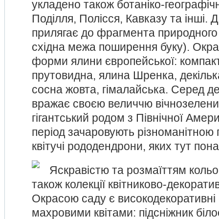
укладено також ботаніко-географічн
Поділля, Полісся, Кавказу та інші.
прилягає до фрагмента природного л
східна межа поширення буку). Окра
форми ялини європейської: компакт
прутовидна, ялина Шренка, декілька
сосна жовта, гімалайська. Серед де
вражає своєю величчю вічнозелен
гігантський родом з Північної Амер
період зачаровують різноманітною 
квітучі рододендрони, яких тут пона
Яскравістю та розмаїттям коль
також колекції квітниково-декорати
Окрасою саду є високодекоративні
махровими квітами: підсніжник біл