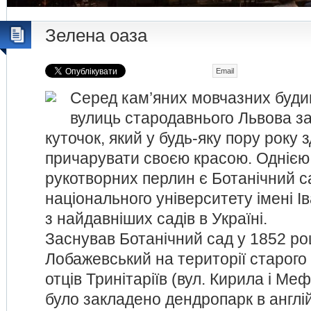
Зелена оаза
Email
Серед кам’яних мовчазних будин
вулиць стародавнього Львова з
куточок, який у будь-яку пору року 
причарувати своєю красою. Однією 
рукотворних перлин є Ботанічний с
національного університету імені І
з найдавніших садів в Україні.
Заснував Ботанічний сад у 1852 ро
Лобажевський на території старого
отців Тринітаріїв (вул. Кирила і Меф
було закладено дендропарк в англій