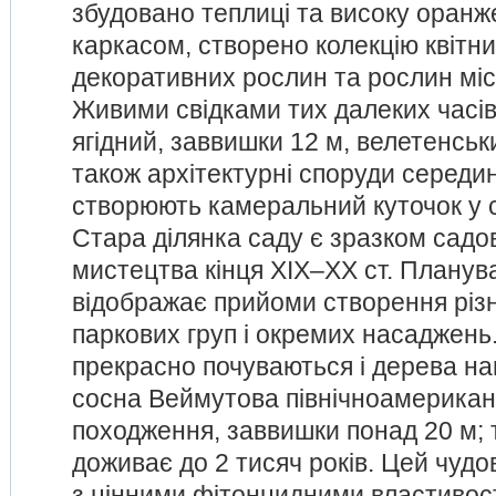
збудовано теплиці та високу оран
каркасом, створено колекцію квітни
декоративних рослин та рослин міс
Живими свідками тих далеких часів 
ягідний, заввишки 12 м, велетенськи
також архітектурні споруди середин
створюють камеральний куточок у с
Стара ділянка саду є зразком садо
мистецтва кінця ХІХ–ХХ ст. Плану
відображає прийоми створення різ
паркових груп і окремих насаджень
прекрасно почуваються і дерева наши
сосна Веймутова північноамерикан
походження, заввишки понад 20 м; т
доживає до 2 тисяч років. Цей чудо
з цінними фітонцидними властивос