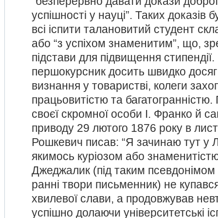
“безперервно давати докази доброї
успішності у науці”. Таких доказів 
всі іспити талановитий студент скл
або “з успіхом знаменитим”, що, з
підстави для підвищення стипендії
першокурсник досить швидко досяг
визнання у товаристві, колеги зах
працьовитістю та багатогранністю.
своєї скромної особи І. Франко й са
приводу 29 лютого 1876 року в лист
Рошкевич писав: “Я зачинаю тут у 
якимось куріозом або знаменитістю
Джеджалик (під таким псевдонімом 
ранні твори письменник) не купався
хвилевої слави, а продовжував не
успішно долаючи університетські іс