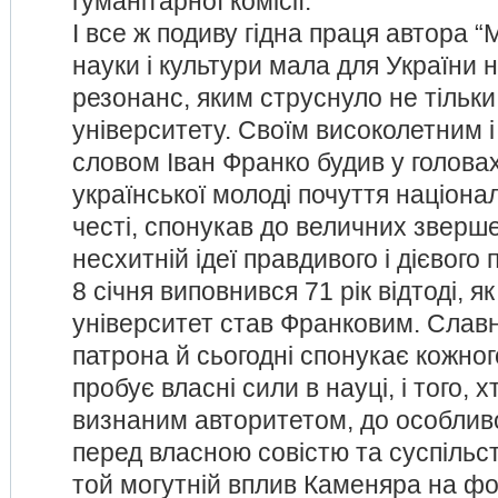
гуманітарної комісії.
І все ж подиву гідна праця автора “
науки і культури мала для України
резонанс, яким струснуло не тільки
університету. Своїм високолетним 
словом Іван Франко будив у головах
української молоді почуття національ
честі, спонукав до величних зверш
несхитній ідеї правдивого і дієвого 
8 січня виповнився 71 рік відтоді, я
університет став Франковим. Славне
патрона й сьогодні спонукає кожного
пробує власні сили в науці, і того, 
визнаним авторитетом, до особливо
перед власною совістю та суспіль
той могутній вплив Каменяра на ф