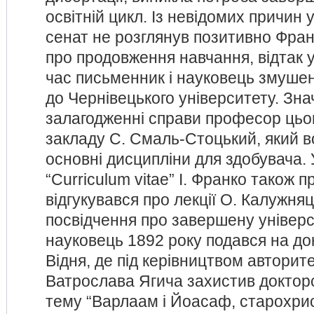
освітній цикл. Із невідомих причин
сенат не розглянув позитивно Фран
про продовження навчання, відтак 
час письменник і науковець змуше
до Чернівецького університету. Зна
залагодженні справи професор цьо
закладу С. Смаль-Стоцький, який в
основні дисципліни для здобувача.
“Curriculum vitae” І. Франко також 
відгукувався про лекції О. Калужн
посвідчення про завершену універс
науковець 1892 року подався на док
Відня, де під керівництвом авторит
Ватрослава Ягича захистив докторсь
тему “Варлаам і Йоасаф, старохри