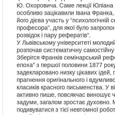
Ю. Охоровича. Саме лекції Юліана
особливо зацікавили Івана Франка,
його дієва участь у “психологічній с
професора”, для якої було запропо
розвідок і пару рефератів”.
У Львівському університеті молоди
розпочав систематичну самостійну
Зберігся Франків семінарський рефе
епоха” з першої половини 1877 року
задекларовано низку цікавих ідей,
прагнення оригінального і вдумлив
класиків красного письменства. У ві
активно пише, повсякчас виношує ч
задуми, загалом зростає духовно.
подивуватися з тієї невтомної роботи