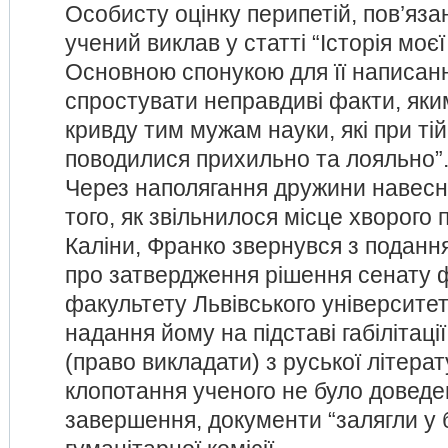
Особисту оцінку перипетій, пов’яза
учений виклав у статті “Історія моєї 
Основною спонукою для її написан
спростувати неправдиві факти, яки
кривду тим мужам науки, які при тій 
поводилися прихильно та лояльно”
Через наполягання дружини навесні
того, як звільнилося місце хворого
Каліни, Франко звернувся з поданн
про затвердження рішення сенату 
факультету Львівського університет
надання йому на підставі габілітації
(право викладати) з руської літерат
клопотання ученого не було доведе
завершення, документи “залягли у 