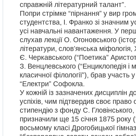
справжній літературний талант”.
Попри стрімке “пірнання” у вир гро
студентства, І. Франко зі значним 
усі навчальні навантаження. У пер
слухав лекції О. Огоновського (істор
літератури, слов’янська міфологія,
Є. Черкавського (“Поетика” Аристот
З. Венцлевського (“Енциклопедія і 
класичної філології”), брав участь у
“Електри” Софокла.
У кожній із зазначених дисциплін д
успіхів, чим підтвердив своє право
стипендію з фонду С. Гловінського,
призначили ще 15 січня 1875 року (т
восьмому класі Дрогобицької гімназ