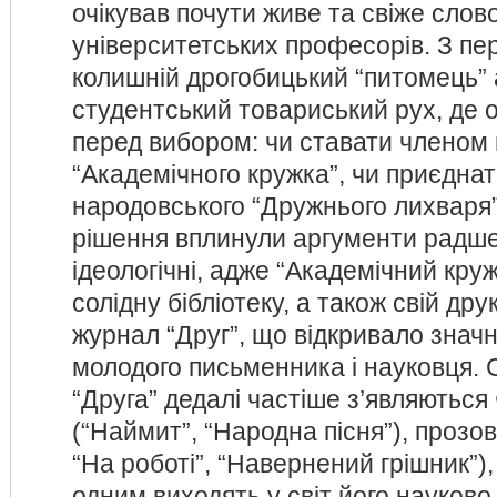
очікував почути живе та свіже слов
університетських професорів. З пе
колишній дрогобицький “питомець” 
студентський товариський рух, де 
перед вибором: чи ставати членом
“Академічного кружка”, чи приєдна
народовського “Дружнього лихваря”
рішення вплинули аргументи радше 
ідеологічні, адже “Академічний кру
солідну бібліотеку, а також свій др
журнал “Друг”, що відкривало значн
молодого письменника і науковця. 
“Друга” дедалі частіше з’являються 
(“Наймит”, “Народна пісня”), прозові
“На роботі”, “Навернений грішник”),
одним виходять у світ його науково