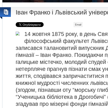
Іван Франко і Львівський універ
Email
14 жовтня 1875 року, в день Свя
філософський факультет Львівс
записався талановитий випускник 
гімназії – Іван Франко. Покидаючи 
галицьке містечко, молодий спудей
нетерпляче прагнув пізнати смак у
життя, сподівався запричаститися 
книжної мудрості численних львівсь
(згодом, пізнавши оту “морську глиб
“Ученицька бібліотека в Дрогобичі”
згадував про мізерні фонди гімназій