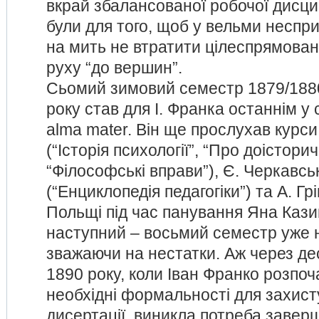
вкрай збалансованої робочої дисципл
були для того, щоб у вельми неспр
на мить не втратити цілеспрямовано
руху “до вершин”.
Сьомий зимовий семестр 1879/188
року став для І. Франка останнім у 
alma mater. Він ще прослухав курс
(“Історія психології”, “Про доістори
“Філософські вправи”), Є. Черкавсь
(“Енциклопедія педагогіки”) та А. Гр
Польщі під час панування Яна Кази
наступний – восьмий семестр уже 
зважаючи на нестатки. Аж через де
1890 року, коли Іван Франко розпоч
необхідні формальності для захист
дисертації, виникла потреба завер