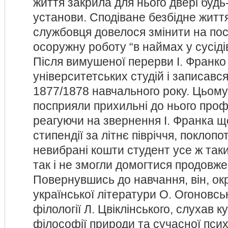
життя закрила для нього двері будь
установи. Сподіване безбідне житт
службовця довелося змінити на пос
осоружну роботу “в наймах у сусідів
Після вимушеної перерви І. Франко
університетських студій і записався
1877/1878 навчального року. Цьому
посприяли прихильні до нього профес
реагуючи на звернення І. Франка щ
стипендії за літнє півріччя, поклопо
невибрані кошти студент усе ж так
так і не змогли домогтися продовжен
Повернувшись до навчання, він, окрі
української літератури О. Огоновсь
філології Л. Цвіклінського, слухав к
філософії природи та сучасної псих