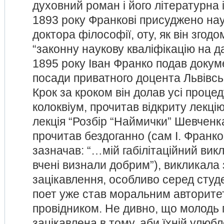
духовний роман і його літературна і
1893 року Франкові присуджено нау
доктора філософії, оту, як він згод
“законну наукову кваліфікацію на д
1895 року Іван Франко подав докум
посади приватного доцента Львівськ
Крок за кроком він долав усі процед
колоквіум, прочитав відкриту лекцію
лекція “Розбір “Наймички” Шевченка
прочитав бездоганно (сам І. Франк
зазначав: “…мій габілітаційний вик
вчені визнали добрим”), викликала
зацікавлення, особливо серед студе
поет уже став моральним авторите
провідником. Не дивно, що молодь 
зацікавлена в тому, аби їхній улюб