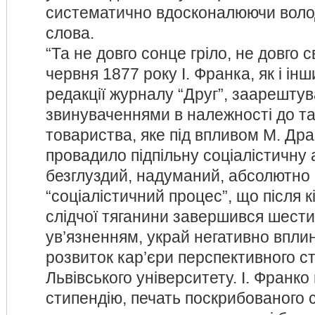
систематично вдосконалюючи воло
слова.
“Та не довго сонце гріло, не довго 
червня 1877 року І. Франка, як і ін
редакції журналу “Друг”, заарештув
звинуваченнями в належності до т
товариства, яке під впливом М. Др
провадило підпільну соціалістичну 
безглуздий, надуманий, абсолютно
“соціалістичний процес”, що після к
слідчої тяганини завершився шест
ув’язненням, украй негативно впли
розвиток кар’єри перспективного с
Львівського університету. І. Франко
стипендію, печать поскрибованого с