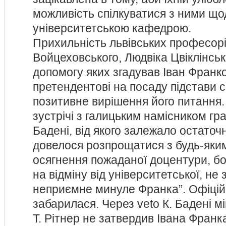
можливість спілкуватися з ними що
університетською кафедрою.
Прихильність львівських професор
Войцеховського, Людвіка Цвіклінськ
допомогу яких згадував Іван Франк
претендентові на посаду підстави с
позитивне вирішення його питання.
зустрічі з галицьким намісником 
Бадені, від якого залежало остаточ
довелося розпрощатися з будь-яки
осягнення пожаданої доцентури, б
на відміну від університетської, не
неприємне минуле Франка”. Офіційн
забарилася. Через veto К. Бадені мі
Т. Рітнер не затвердив Івана Франка