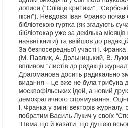
дописи (“Слівце критики”, “Сербські
пісні”). Невдовзі Іван Франко почав
бібліотекою гуртка (як згадують су
бібліотекар уже за декілька місяців
наявні книги) та ввійшов до редакцій
За безпосередньої участі І. Франка
(М. Павлик, А. Дольницький, В. Лукич
впливом “Листів до редакції журна
Драгоманова досить радикально зм
видання – це вже не була трибуна 
москвофільських ідей, а новий дру
демократичного спрямування. Оці
І. Франка у зміні векторів журналу,
побратим Василь Лукич у своїх “С
“Нема що й казати, що душею всьог