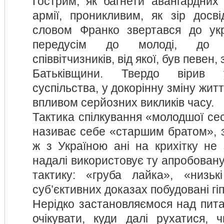
Гострим, як багнети авангардних
армії, проникливим, як зір досві
словом Франко звертався до укр
передусім до молоді, до н
співвітчизників, від якої, був певен
Батьківщини. Твердо вірив 
суспільства, у докорінну зміну жит
впливом серйозних викликів часу.
Тактика спілкування «молодшої сес
називає себе «старшим братом», з
ж з Україною ані на крихітку не 
надалі використовує ту апробован
тактику: «груба лайка», «низькі
суб’єктивних доказах побудовані гі
Нерідко застановляємося над пита
очікувати, куди далі рухатися, ч