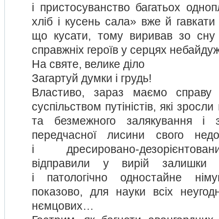
і пристосуванство багатьох однопл
хліб і кусень сала» вже й гавкати
що кусати, тому виривав зо сну 
справжніх героїв у серцях небайду
На святе, велике діло
Загартуй думки і грудь!
Властиво, зараз маємо справу 
суспільством путіністів, які зросли 
та безмежного залякування і з
передчасної лисини свого нед
і дресировано-дезорієнтов
відправили у вирій залишки з
і патологічно одностайне нім
показово, для науки всіх неуго
нємцових…