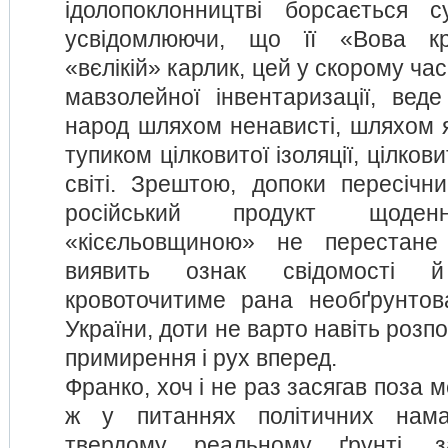
ідолопоклонництві борсається с
усвідомлюючи, що її «Вова кр
«вєлікій» карлик, цей у скорому ча
мавзолейної інвентаризації, веде
народ шляхом ненависті, шляхом 
тупиком цілковитої ізоляції, цілкови
світі. Зрештою, допоки пересічн
російський продукт щоден
«кісєльовщиною» не перестане
виявить ознак свідомості й
кровоточитиме рана необґрунтов
України, доти не варто навіть розп
примирення і рух вперед.
Франко, хоч і не раз засягав поза 
ж у питаннях політичних нама
твердому реальному ґрунті, з