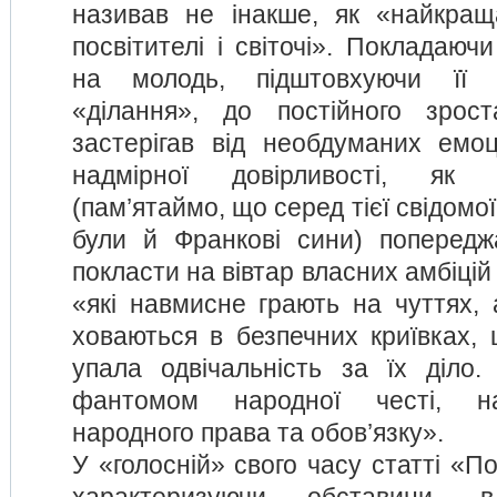
називав не інакше, як «найкращ
посвітителі і світочі». Покладаючи
на молодь, підштовхуючи її 
«ділання», до постійного зрос
застерігав від необдуманих емоці
надмірної довірливості, як
(пам’ятаймо, що серед тієї свідомої
були й Франкові сини) попередж
покласти на вівтар власних амбіцій
«які навмисне грають на чуттях, 
ховаються в безпечних криївках,
упала одвічальність за їх діло
фантомом народної честі, нар
народного права та обов’язку».
У «голосній» свого часу статті «П