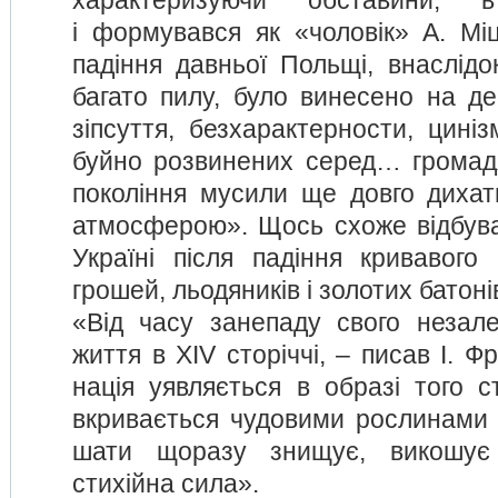
характеризуючи обставини, 
і формувався як «чоловік» А. Міц
падіння давньої Польщі, внаслідо
багато пилу, було винесено на де
зіпсуття, безхарактерности, цині
буйно розвинених серед… громад
покоління мусили ще довго диха
атмосферою». Щось схоже відбуває
Україні після падіння кривавог
грошей, льодяників і золотих батон
«Від часу занепаду свого незал
життя в ХІV сторіччі, – писав І. Ф
нація уявляється в образі того с
вкривається чудовими рослинами і
шати щоразу знищує, викошує
стихійна сила».