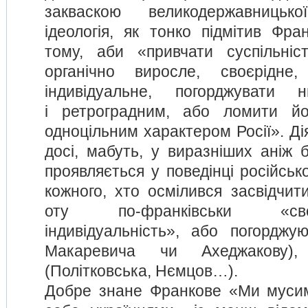
закваскою великодержавницько
ідеологія, як тонко підмітив Фра
тому, аби «привчати суспільніс
органічно виросле, своєрідне
індивідуальне, погорджувати
і ретроградним, або ломити йо
одноцільним характером Росії». Ді
досі, мабуть, у виразніших аніж 
проявляється у поведінці російсько
кожного, хто осмілився засвідчити
оту по-франківськи «св
індивідуальність», або погорджу
Макаревича чи Ахеджакову)
(Політковська, Нємцов…).
Добре знане Франкове «Ми мусим