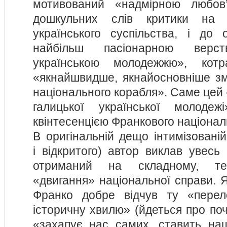
мотивований «надмірною любов
дошкульних слів критики на 
українського суспільства, і до 
найбільш пасіонарною верст
українською молодежжю», кот
«якнайшвидше, якнайосновніше зм
національного корабля». Саме цей
галицької української молоде
квінтесенцією Франкового націонал
В оригінальній дещо інтимізовані
і відкритого) автор виклав увесь с
отриманий на складному, те
«двигання» національної справи. Я
Франко добре відчув ту «перел
історичну хвилю» (йдеться про поча
«захапує нас самих, ставить на