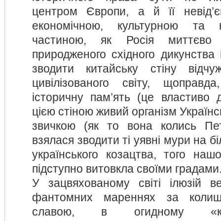
центром Європи, а й її невід’є
економічною, культурною та 
частиною, як Росія миттєво
природженого східного дикунства 
зводити китайську стіну відчу
цивілізованого світу, щоправд
історичну пам’ять (це властиво д
цією стіною живий організм Українс
звичкою (як то вона колись Пет
взялася зводити ті уявні мури на біл
українського козацтва, того нашо
підступно витовкла своїми градами
У зацвяхованому світі ілюзій в
фантомних мареннях за колиш
славою, в огидному «кри