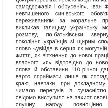
самодєржавія і обрусенія», Іван 
невтишеного синівського обов’
переживанням за моральне пр
викликав галицьку українську м
розмову, по-батьківськи звер
покоління українців зі щирим спо
слово «увійде в серця як могутній
життя, як вітхнення до нової пра
власного «я» відповідно до новог
слова й обставини 110-річної дав
варто сприймати лише як спогад і
краю, навпаки, при докладному 
чимало перегуків із сучасністю
свідомо виступило на захист своєї 
слушну нагоду повноцінно 