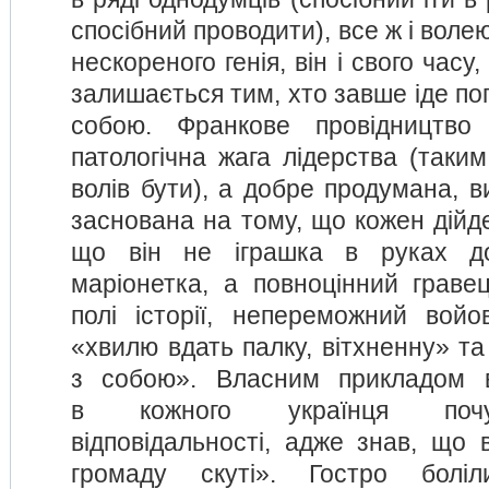
спосібний проводити), все ж і воле
нескореного генія, він і свого часу,
залишається тим, хто завше іде поп
собою. Франкове провідництво
патологічна жага лідерства (таким
волів бути), а добре продумана, 
заснована на тому, що кожен дійд
що він не іграшка в руках до
маріонетка, а повноцінний грав
полі історії, непереможний войо
«хвилю вдать палку, вітхненну» та
з собою». Власним прикладом 
в кожного українця почут
відповідальності, адже знав, що 
громаду скуті». Гостро болі