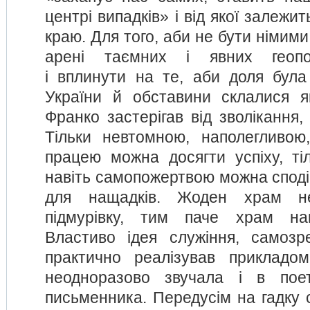
центрі випадків» і від якої залежи
краю. Для того, аби не бути німими
арені таємних і явних геопол
і вплинути на те, аби доля бул
України й обставини склалися я
Франко застерігав від зволікання, 
Тільки невтомною, наполегливою
працею можна досягти успіху, тіл
навіть самопожертвою можна споді
для нащадків. Жоден храм н
підмурівку, тим паче храм нац
Властиво ідея служіння, самозр
практично реалізував прикладом
неодноразово звучала і в пое
письменника. Передусім на гадку 