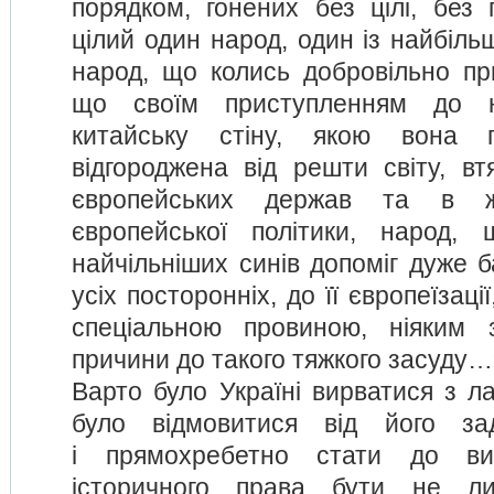
порядком, гонених без цілі, без 
цілий один народ, один із найбіль
народ, що колись добровільно при
що своїм приступленням до 
китайську стіну, якою вона
відгороджена від решти світу, вт
європейських держав та в ж
європейської політики, народ,
найчільніших синів допоміг дуже б
усіх посторонніх, до її європеїзаці
спеціальною провиною, ніяким
причини до такого тяжкого засуду…
Варто було Україні вирватися з л
було відмовитися від його за
і прямохребетно стати до ви
історичного права бути не ли