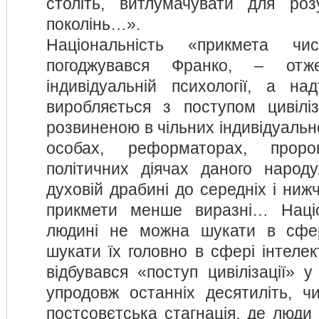
століть, витлумачувати для роз
поколінь…».
Національність «прикмета чи
погоджувався Франко, – отж
індивідуальній психології, а н
виробляється з поступом цивілі
розвиненою в чільних індивідуально
особах, реформаторах, прор
політичних діячах даного народ
духовій драбині до середніх і нижч
прикмети менше виразні… Наці
людині не можна шукати в сфері
шукати їх головно в сфері інтелект
відбувався «поступ цивілізації» 
упродовж останніх десятиліть, 
постсовєтська стагнація, де люди