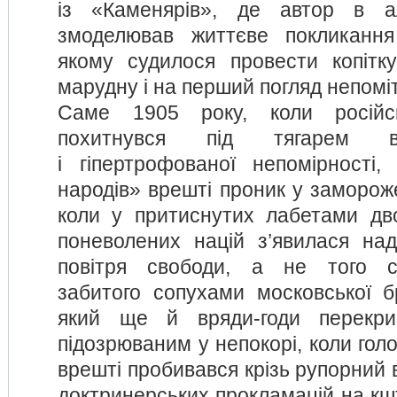
із «Каменярів», де автор в а
змоделював життєве покликання 
якому судилося провести копітку
марудну і на перший погляд непомі
Саме 1905 року, коли російс
похитнувся під тягарем в
і гіпертрофованої непомірності
народів» врешті проник у замороже
коли у притиснутих лабетами дв
поневолених націй з’явилася над
повітря свободи, а не того см
забитого сопухами московської бр
який ще й вряди-годи перекри
підозрюваним у непокорі, коли голо
врешті пробивався крізь рупорний в
доктринерських прокламацій на кш