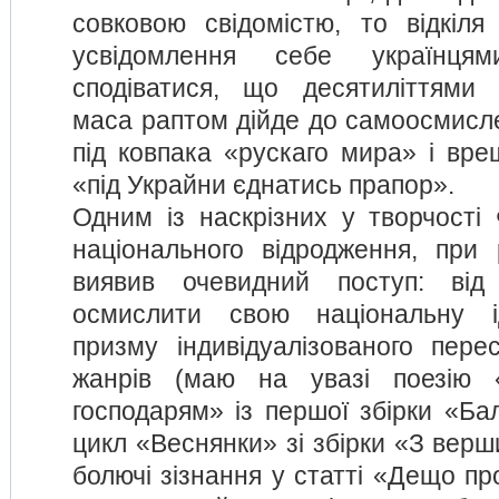
совковою свідомістю, то відкіля
усвідомлення себе українцям
сподіватися, що десятиліттями 
маса раптом дійде до самоосмисле
під ковпака «рускаго мира» і вре
«під Украйни єднатись прапор».
Одним із наскрізних у творчості
національного відродження, при р
виявив очевидний поступ: від
осмислити свою національну ід
призму індивідуалізованого пере
жанрів (маю на увазі поезію 
господарям» із першої збірки «Ба
цикл «Веснянки» зі збірки «З верши
болючі зізнання у статті «Дещо пр