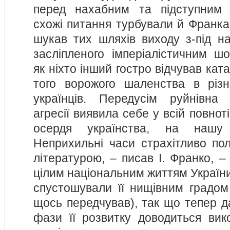
перед нахабним та підступним
схожі питання турбували й Франка
шукав тих шляхів виходу з-під на
засліпленого імперіалістичним шо
як ніхто інший гостро відчував кат
того ворожого шаленства в різ
українців. Передусім руйнівна 
агресії виявила себе у всій повноті
осердя українства, на нашу
Неприхильні часи страхітливо по
літературою, – писав І. Франко, – 
цілим націо­наль­ним життям України
спустошували її нищівним градом
щось передчував), так що тепер да
фази її розвитку доводиться вик