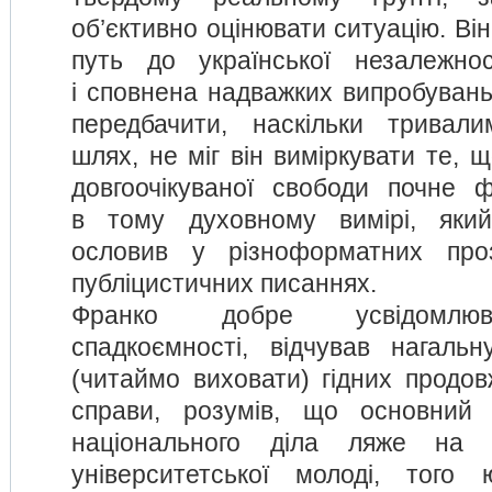
об’єктивно оцінювати ситуацію. Ві
путь до української незалежнос
і сповнена надважких випробувань, 
передбачити, наскільки тривал
шлях, не міг він виміркувати те, 
довгоочікуваної свободи почне 
в тому духовному вимірі, яки
ословив у різноформатних проз
публіцистичних писаннях.
Франко добре усвідомлюв
спадкоємності, відчував нагаль
(читаймо виховати) гідних продов
справи, розумів, що основний 
національного діла ляже на п
університетської молоді, того 