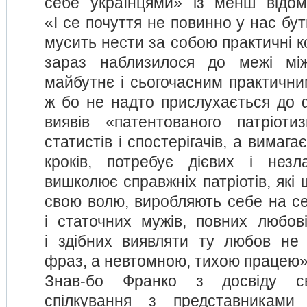
себе українцями» із менш відо
«І се почуття не повинно у нас бу
мусить нести за собою практичні ко
зараз наблизилося до межі мі
майбутнє і сьогочасним практични
ж бо не надто прислухається до 
виявів «патентованого патріоти
статистів і спостерігачів, а вимага
кроків, потребує дієвих і незл
вишколює справжніх патріотів, які
свою волю, виробляють себе на се
і статочних мужів, повних любов
і здібних виявляти ту любов не
фраз, а невтомною, тихою працею»
Знав-бо Франко з досвіду св
спілкування з представниками 