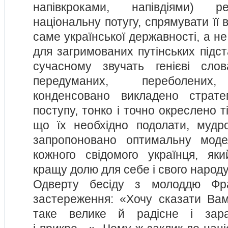
напівкроками, напівдіями) р
національну потугу, спрямувати її 
саме української державності, а не
для загримованих путінських підст
сучасному звучать генієві сл
передуманих, переболених,
конденсовано викладено стратег
поступу, тонко і точно окреслено т
що їх необхідно подолати, мудр
запропоновано оптимальну моде
кожного свідомого українця, як
кращу долю для себе і свого народу
Одверту бесіду з молоддю Фра
застереження: «Хочу сказати Вам,
таке велике й радісне і зар