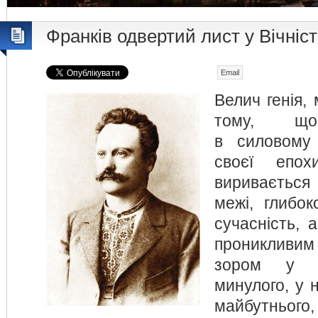
Франків одвертий лист у Вічніс
Email
Велич генія, 
тому, що
в силовому 
своєї епох
вириваєтьс
межі, глибо
сучасність, 
проникливим
зором у т
минулого, у н
майбутнього, 