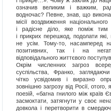
і прикре…». Чому ж заклик до наці
означив великим і важким, ра
водночас? Певне, знав, що викона
місії воздвиження національног
і радісне діло, яке поміж тим
і прикрих перешкод, подолати які,
не усім. Тому-то, насамперед н
позитивних, так і на негат
відповідального життєвого поступу
Окрім численних загроз всеред
суспільства, Франко, заглядаюч
чітко усвідомив і виразно опр
зовнішню загрозу від Росії, отого, я
поезій, «багна гнилого між країв Є
засмоктати, затягнути у своє нен
довкола і перетворити в смердю