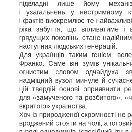
підвладні лише йому механі
і узагальнень у нестримному ка
і фактів виокремлює те найважлив
ріка забуття, що впливатиме і 
грядущих поколінь, стане надійни
наступних людських генерацій.
Для українців таким генієм, вел
Франко. Саме він зумів унікальн
огнистим словом одчайдуха зв
надміцний вузол минуле й сучасне
цій твердій основі оприявнити ре
для «замученого та розбитого», «
вкритого» українства.
Хоч із природженої скромності не р
вроджений стояти на чолі, а готови
в ряді однодумців (спосібний іти в 