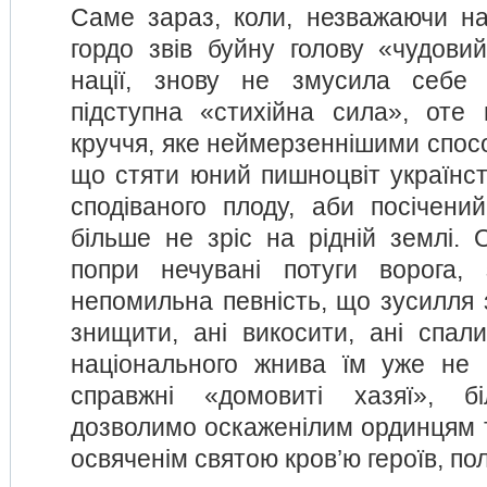
Саме зараз, коли, незважаючи на
гордо звів буйну голову «чудовий
нації, знову не змусила себе
підступна «стихійна сила», оте
круччя, яке неймерзеннішими спос
що стяти юний пишноцвіт українст
сподіваного плоду, аби посічений
більше не зріс на рідній землі. 
попри нечувані потуги ворога, 
непомильна певність, що зусилля 
знищити, ані викосити, ані спал
національного жнива їм уже не 
справжні «домовиті хазяї», б
дозволимо оскаженілим ординцям т
освяченім святою кров’ю героїв, пол