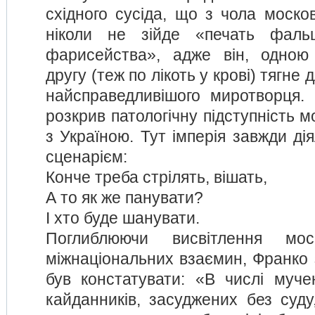
східного сусіда, що з чола моско
ніколи не зійде «печать фаль
фарисейства», адже він, одною
другу (теж по лікоть у крові) тягне 
найсправедливішого миротворця.
розкрив патологічну підступність м
з Україною. Тут імперія завжди дія
сценарієм:
Конче треба стрілять, вішать,
А то як же панувати?
І хто буде шанувати.
Поглиблюючи висвітлення моск
міжнаціональних взаємин, Франко
був констатувати: «В числі мучен
кайданників, засуджених без суду