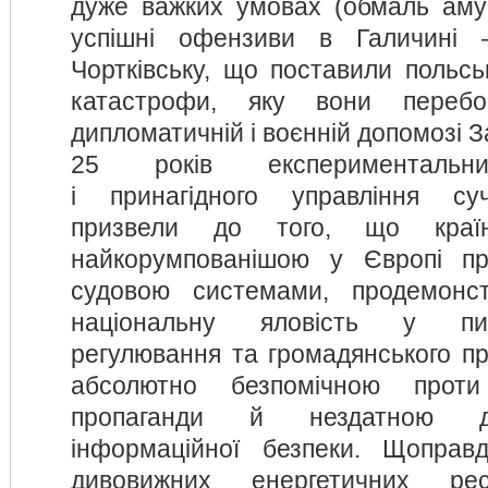
дуже важких умовах (обмаль амуні
успішні офензиви в Галичині 
Чортківську, що поставили польськ
катастрофи, яку вони переб
дипломатичній і воєнній допомозі З
25 років експериментальн
і принагідного управління су
призвели до того, що країн
найкорумпованішою у Європі п
судовою системами, продемонст
національну яловість у пи
регулювання та громадянського пр
абсолютно безпомічною проти 
пропаганди й нездатною д
інформаційної безпеки. Щоправ
дивовижних енергетичних рес