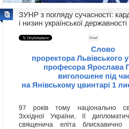
ЗУНР з погляду сучасності: ка
і низин української державності
Email
Слово
проректора Львівського у
професора Ярослава Г
виголошене під час
на Янівському цвинтарі 1 ли
97 років тому національно св
Зххідної України, її дипломати
священича еліта блискавично 