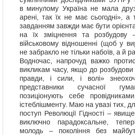
в минулому Україна не мала друз
арені, так їх не має сьогодні», а
завданням завжди має бути орієнтац
на їх зміцнення та розбудову 
військовому відношенні (щоб у в
не забракло не тільки набоїв, а й ра
Водночас, напрочуд важко проти
викликам часу, якщо до розбудови «
правди, і сили, і волі» знеохоч
представники сучасної гуман
позиціонують себе провідниками
істеблішменту. Маю на увазі тих, д
поступ Революції Гідності – явище
виключно парадоксальне, тепер
молодь – покоління без майбу