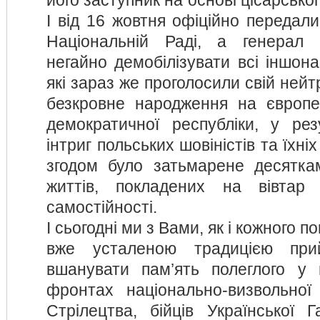
його заступник на основі цісарсько
І від 16 жовтня офіційно передали
Національній Раді, а генерал
негайно демобілізувати всі іншона
які зараз же проголосили свій нейт
безкровне народження на європей
демократичної республіки, у резу
інтриг польських шовіністів та їхніх
згодом було затьмарене десятка
життів, покладених на вівтар
самостійності.
І сьогодні ми з Вами, як і кожного п
вже усталеною традицією пр
вшанувати пам’ять полеглого у 
фронтах національно-визвольної
Стрілецтва, бійців Української Г