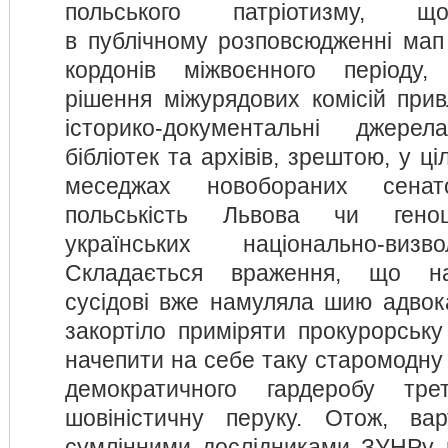
польського патріотизму, щ
в публічному розповсюдженні ма
кордонів міжвоєнного періоду,
рішення міжурядових комісій прив
історико-документальні джере
бібліотек та архівів, зрештою, у ц
меседжах новобораних сенат
польськість Львова чи гено
українських національно-визв
Складається враження, що н
сусідові вже намуляла шию адвока
закортіло приміряти прокурорську
начепити на себе таку старомодну
демократичного гардеробу трет
шовіністичну перуку. Отож, вар
сумлінними дослідниками ЗУНРу 