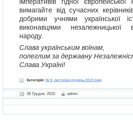
імперативів гідної європейської 
вимагайте від сучасних керівників
добрими учнями української іс
виконавцями незалежницької в
народу.
Слава українським воїнам,
по­лег­лим за державну Незалежніс
Слава Україні!
Категорія:
№ 9, листопад-грудень 2015 року
30 Грудня, 2015
admin