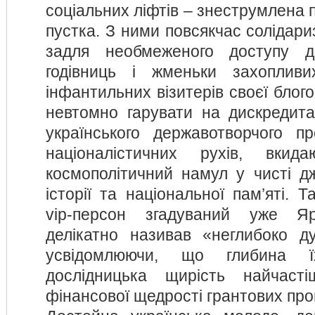
соціальних ліфтів – знеструмлена
пустка. З ними повсякчас солідариз
задля необмеженого доступу д
годівниць і жменьки захопливи
інфантильних візитерів своєї блогов
невтомно гарувати на дискредитац
українського державотворчого п
націоналістичних рухів, вкида
космополітичний намул у чисті дж
історії та національної пам’яті. 
vip-персон згадуваний уже Я
делікатно називав «неглибоко д
усвідомлюючи, що глибина ї
дослідницька щирість найчаст
фінансової щедрості грантових про