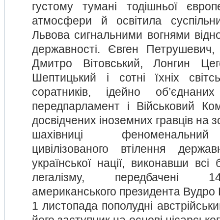
густому тумані тодішньої європе
атмосфери й освітила суспільн
Львова сигнальними вогнями відно
державності. Євген Петрушевич,
Дмитро Вітовський, Лонгин Цег
Шептицький і сотні їхніх світс
соратників, ідейно об’єднани
передпарламент і Військовий Ком
досвідчених іноземних гравців на з
шахівниці феноменальний
цивілізованого втілення держав
української нації, виконавши всі
легалізму, передбачені 1
американського президента Вудро 
1 листопада пополудні австрійськи