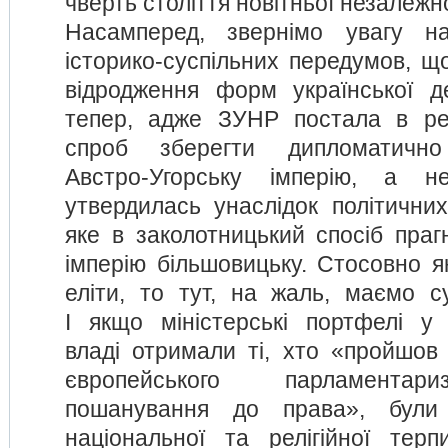
чверть століття новітньої незалежно
Насамперед, звернімо увагу н
історико-суспільних передумов, щ
відродження форм української д
тепер, адже ЗУНР постала в рез
спроб зберегти дипломатично
Австро-Угорську імперію, а н
утвердилась унаслідок політичних
яке в заколотницький спосіб прагну
імперію більшовицьку. Стосовно як
еліти, то тут, на жаль, маємо су
І якщо міністерські портфелі у з
владі отримали ті, хто «пройшов 
європейського парламентари
пошанування до права», були 
національної та релігійної терпи