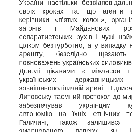
України настільки безвідповідаль
своїх кроках та, що агенти в
керівники «п’ятих колон», органі
загонів і Майданових розс
сепаратистських рухів і чужі най
цілком безтурботно, а у випадку 
арешту, безслідно щезают
повноважень українських силовиків
Доволі цікавими є міжчасові п
українських державницьк
зовнішньополітичній арені. Підписа
Литовську таємний протокол до ми
забезпечував українцям куль
автономію на їхніх етнічних т
Галичині, також залишився 
змарнованого паперу, як і