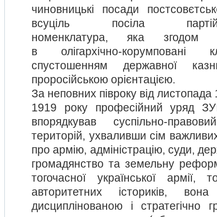
чиновницькі посади постсовєтсь
всуціль посіла партійно-
номенклатура, яка згодом в
в олігархічно-корумповані 
спустошенням державної каз
проросійською орієнтацією.
За неповних півроку від листопада 
1919 року професійний уряд З
впорядкував суспільно-правов
територій, ухваливши сім важливих
про армію, адміністрацію, суди, де
громадянство та земельну рефор
тогочасної української армії, 
авторитетних істориків, вона
дисциплінованою і стратегічно 