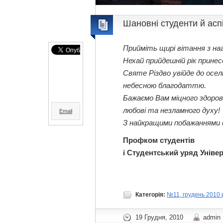
Шановні студенти й асп
Прийміть щирі вітання з на
Нехай прийдешній рік принес
Святе Різдво увійде до осе
небесною благодаттю.
Бажаємо Вам міцного здоров’
любові та незламного духу!
Email
З найкращими побажаннями щ
Профком студентів
і Студентський уряд Уніве
Категорія:
№11, грудень 2010 
19 Грудня, 2010
admin