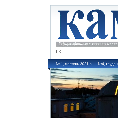
№ 1, жовтень 2021 р.
№4, груден