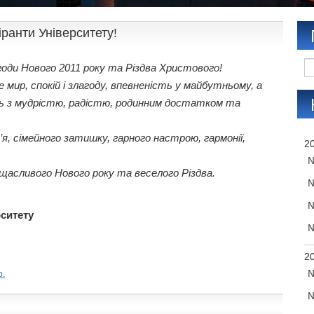
іранти Університету!
годи Нового 2011 року та Різдва Христового!
е мир, спокій і злагоду, впевненість у майбутньому, а
ль з мудрістю, радістю, родинним достатком та
я, сімейного затишку, гарного настрою, гармонії,
20
№
асливого Нового року та веселого Різдва.
№
№
рситету
№
20
№
р.
№