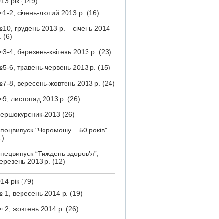
13 рік
(149)
1-2, січень-лютий 2013 р.
(16)
10, грудень 2013 р. – січень 2014
.
(6)
3-4, березень-квітень 2013 р.
(23)
5-6, травень-червень 2013 р.
(15)
7-8, вересень-жовтень 2013 р.
(24)
9, листопад 2013 р.
(26)
ершокурсник-2013
(26)
пецвипуск "Черемошу – 50 років"
1)
пецвипуск “Тиждень здоров’я”,
ерезень 2013 р.
(12)
14 рік
(79)
 1, вересень 2014 р.
(19)
 2, жовтень 2014 р.
(26)