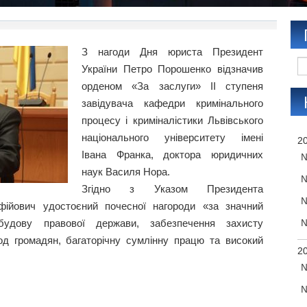
З нагоди Дня юриста Президент
України Петро Порошенко відзначив
орденом «За заслуги» II ступеня
завідувача кафедри кримінального
процесу і криміналістики Львівського
національного університету імені
20
Івана Франка, доктора юридичних
№
наук Василя Нора.
№
Згідно з Указом Президента
№
йович удостоєний почесної нагороди «за значний
удову правової держави, забезпечення захисту
№
од громадян, багаторічну сумлінну працю та високий
20
№
№