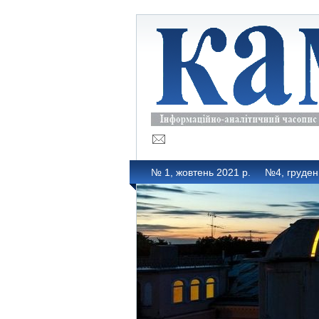
№ 1, жовтень 2021 р.
№4, груден