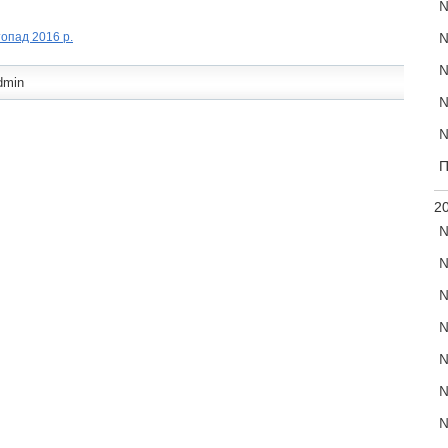
№
опад 2016 р.
№
№
dmin
№
№
П
20
№
№
№
№
№
№
№