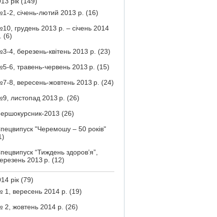
13 рік
(149)
1-2, січень-лютий 2013 р.
(16)
10, грудень 2013 р. – січень 2014
.
(6)
3-4, березень-квітень 2013 р.
(23)
5-6, травень-червень 2013 р.
(15)
7-8, вересень-жовтень 2013 р.
(24)
9, листопад 2013 р.
(26)
ершокурсник-2013
(26)
пецвипуск "Черемошу – 50 років"
1)
пецвипуск “Тиждень здоров’я”,
ерезень 2013 р.
(12)
14 рік
(79)
 1, вересень 2014 р.
(19)
 2, жовтень 2014 р.
(26)