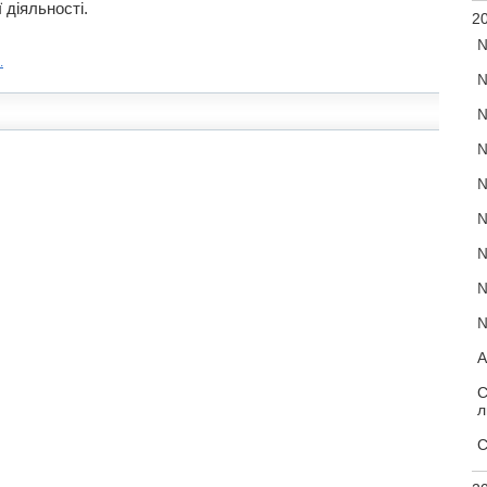
 діяльності.
20
№
.
№
№
№
№
№
№
№
№
А
С
л
С