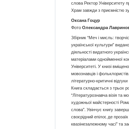
слова Ректор Університету п
Храм завжди з приємністю з
Оксана Гоцур
Фото
Олександра Лаврино
Збірник “Меч і мисль: творчі
української культури” видано
діяльності видатного україн
матеріалами однойменної кон
Університеті. У книзі вміщен
мовознавців і фольклористів,
літературно-критичні відгуки 
Книга складається з трьох ро
“Літературознавча візія та м
художньої майстерності Роман
слова”. Увінчує книгу завер
своєрідний епілог, де прозаї
квазінезалежному часі” та з