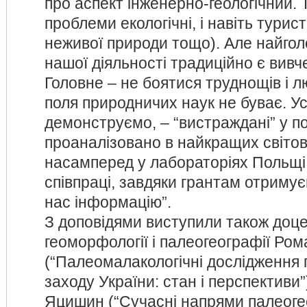
про аспект інженерно-геологічний.
проблеми екологічні, і навіть турис
неживої природи тощо). Але найго
нашої діяльності традиційно є вивч
Головне – не боятися труднощів і л
поля природничих наук не буває. У
демонструємо, – “вистраждані” у полі
проаналізовано в найкращих світов
насамперед у лабораторіях Польщі.
співпраці, завдяки грантам отриму
нас інформацію”.
З доповідями виступили також доц
геоморфології і палеогеографії Ро
(“Палеомалакологічні дослідження
заходу України: стан і перспективи”
Яцишин (“Сучасні напрями палеоге