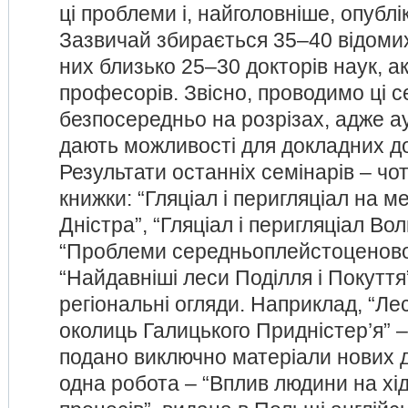
ці проблеми і, найголовніше, опублі
Зазвичай збирається 35–40 відомих 
них близько 25–30 докторів наук, ак
професорів. Звісно, проводимо ці 
безпосередньо на розрізах, адже а
дають можливості для докладних д
Результати останніх семінарів – чо
книжки: “Гляціал і перигляціал на ме
Дністра”, “Гляціал і перигляціал Во
“Проблеми середньоплейстоценового
“Найдавніші леси Поділля і Покуття
регіональні огляди. Наприклад, “Лес
околиць Галицького Придністер’я” –
подано виключно матеріали нових 
одна робота – “Вплив людини на хі