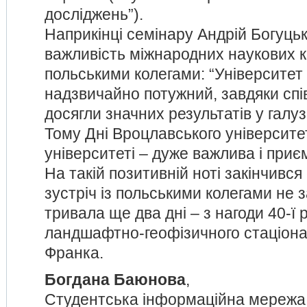
досліджень”).
Наприкінці семінару Андрій Богуць
важливість міжнародних наукових ко
польськими колегами: “Університет 
надзвичайно потужний, завдяки спі
досягли значних результатів у галуз
Тому Дні Вроцлавського університ
університеті – дуже важлива і приєм
На такій позитивній ноті закінчився
зустріч із польськими колегами не 
тривала ще два дні – з нагоди 40-ї 
ландшафтно-геофізичного стаціона
Франка.
Богдана Баюнова
,
Студентська інформаційна мережа