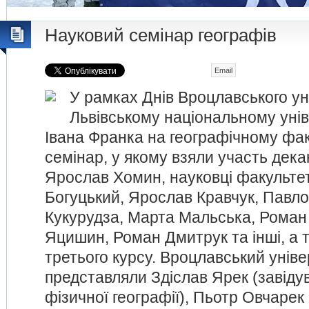
Науковий семінар географів
Email
У рамках Днів Вроцлавського ун
Львівському національному унів
Івана Франка на географічному фак
семінар, у якому взяли участь дек
Ярослав Хомин, науковці факульте
Богуцький, Ярослав Кравчук, Павл
Кукурудза, Марта Мальська, Роман 
Яцишин, Роман Дмитрук та інші, а 
третього курсу. Вроцлавський унів
представляли Здіслав Ярек (завід
фізичної географії), Пьотр Овчарек