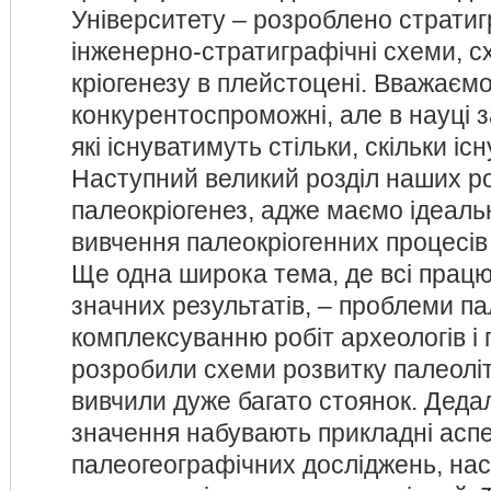
Університету – розроблено стратиг
інженерно-стратиграфічні схеми, с
кріогенезу в плейстоцені. Вважаєм
конкурентоспроможні, але в науці з
які існуватимуть стільки, скільки іс
Наступний великий розділ наших ро
палеокріогенез, адже маємо ідеаль
вивчення палеокріогенних процесів
Ще одна широка тема, де всі працю
значних результатів, – проблеми па
комплексуванню робіт археологів і
розробили схеми розвитку палеоліт
вивчили дуже багато стоянок. Дедал
значення набувають прикладні асп
палеогеографічних досліджень, на