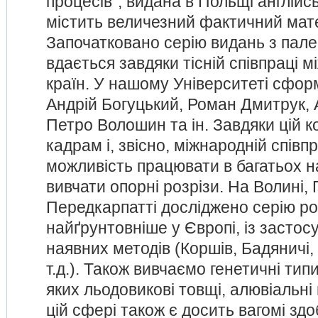
процесів”, видана в Польщі англійс
містить величезний фактичний мате
Започатковано серію видань з пале
вдається завдяки тісній співпраці м
країн. У нашому Університеті сфо
Андрій Богуцький, Роман Дмитрук,
Петро Волошин та ін. Завдяки цій 
кадрам і, звісно, міжнародній співп
можливість працювати в багатьох 
вивчати опорні розрізи. На Волині, П
Передкарпатті досліджено серію роз
найґрунтовніше у Європі, із застос
наявних методів (Коршів, Бадяничі, 
т.д.). Також вивчаємо генетичні типи
яких льодовикові товщі, алювіальні
цій сфері також є досить вагомі зд