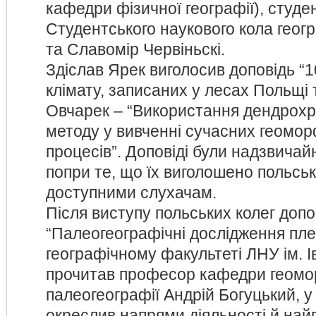
кафедри фізичної географії), студе
Студентського наукового кола геог
та Славомір Червіньскі.
Здіслав Ярек виголосив доповідь “10
клімату, записаних у лесах Польщі 
Овчарек – “Використання ден­дро­хро­но­л
методу у вивченні сучасних геомор
процесів”.
Доповіді були надзвичайн
попри те, що їх виголошено польсь
доступними слухачам.
Після виступу польських колег допо
“Палеогеографічні дослідження пл
географічному факультеті ЛНУ ім. 
прочитав професор кафедри геомор
палеогеографії Андрій Богуцький, у 
окреслив напрями діяльності й найг