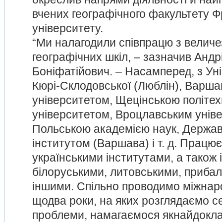
вчених географічного факультету Ф
університету.
“Ми налагодили співпрацю з величе
географічних шкіл, – зазначив Андр
Боніфатійович. – Насамперед, з Ун
Кюрі-Склодовської (Люблін), Варш
університетом, Щецінською політех
університетом, Вроцлавським унів
Польською академією наук, Держав
інститутом (Варшава) і т. д. Працю
українськими інститутами, а також 
білоруськими, литовськими, прибал
іншими. Спільно проводимо міжнар
щодва роки, на яких розглядаємо се
проблеми, намагаємося якнайдокл