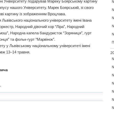
ені Університету подарував Мареку Боярському картину
№
рпусу нашого Університету. Марек Боярський, зі свого
№
ові картину із зображенням Вроцлава.
№
и Львівського національного університету імені Івана
№
ркестр, Народний дівочий хор “Ліра”, Народний
емош”, Народна капела бандуристок “Зоряниця”, гурт
№
онця” та фольк-гурт “Марвінок”.
П
ету у Львівському національному університеті імені
вж 13–14 травня.
20
№
№
вича
№
№
.
№
№
№