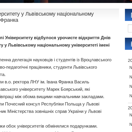
ерситету у Львівському національному
а Франка
алі Університету відбулося урочисте відкриття Днів
у у Львівському національному університеті імені
ленна делегація науковців і студентів із Вроцлавського
20
ово-педагогічні працівники, студенти Львівського
№
та.
№
и в.о. ректора ЛНУ ім. Івана Франка Василь
№
авського університету Марек Боярський, які
№
півпраці між обома вищими навчальними закладами.
али Почесний консул Республіки Польща у Львові
20
ик Міністерства зовнішніх справ України у Львові
№
№
ики обох університетів обмінялися подарунками.