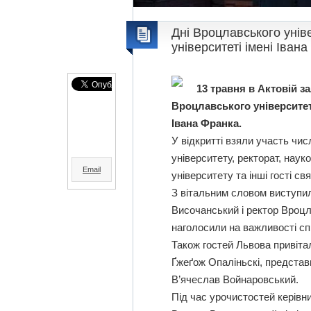
Дні Вроцлавського унів
університеті імені Іван
13 травня в Актовій з
Вроцлавського університет
Івана Франка.
У відкритті взяли участь чис
університету, ректорат, наук
Email
університету та інші гості свя
З вітальним словом виступил
Височанський і ректор Вроцл
наголосили на важливості с
Також гостей Львова привіт
Ґжеґож Опаліньскі, представн
В’ячеслав Войнаровський.
Під час урочистостей керівн