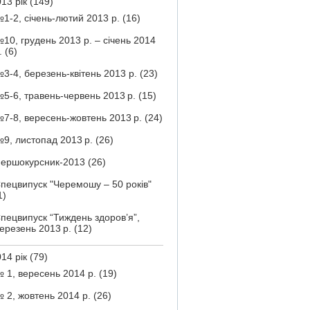
13 рік
(149)
1-2, січень-лютий 2013 р.
(16)
10, грудень 2013 р. – січень 2014
.
(6)
3-4, березень-квітень 2013 р.
(23)
5-6, травень-червень 2013 р.
(15)
7-8, вересень-жовтень 2013 р.
(24)
9, листопад 2013 р.
(26)
ершокурсник-2013
(26)
пецвипуск "Черемошу – 50 років"
1)
пецвипуск “Тиждень здоров’я”,
ерезень 2013 р.
(12)
14 рік
(79)
 1, вересень 2014 р.
(19)
 2, жовтень 2014 р.
(26)