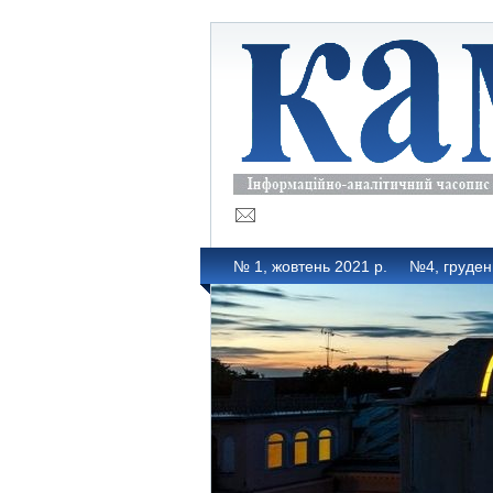
№ 1, жовтень 2021 р.
№4, груден