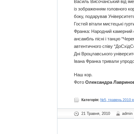
Василь Височанський від ім
із зображенням головного ко
боку, подарував Університет
Гостей вітали мистецькі гурт
Франка: Народний камерний о
ансамбль пісні і танцю “Чер
автентичного співу “ДоСхідС
Дні Вроцлавського університ
Івана Франка тривали упродо
Наш кор.
Фото
Олександра Лаврино
Категорія:
№5, травень 2010 р
21 Травня, 2010
admin