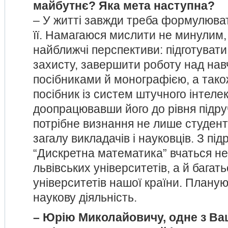
майбутнє? Яка мета наступна?
– У житті завжди треба формулюват
її. Намагаюся мислити не минулим,
найближчі перспективи: підготувати
захисту, завершити роботу над на
посібниками й монографією, а так
посібник із систем штучного інтелек
доопрацювавши його до рівня підру
потрібне визнання не лише студенті
загалу викладачів і науковців. З пі
“Дискретна математика” вчаться не
львівських університетів, а й багат
університетів нашої країни. Планую
наукову діяльність.
– Юрію Миколайовичу, одне з Ва