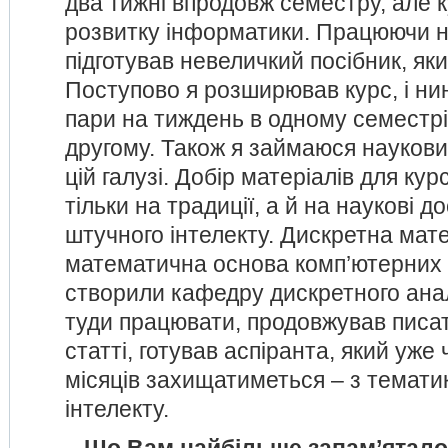
два тижні впродовж семестру, але 
розвитку інформатики. Працюючи н
підготував невеличкий посібник, як
Поступово я розширював курс, і нин
пари на тиждень в одному семестрі
другому. Також я займаюся науков
цій галузі. Добір матеріалів для ку
тільки на традиції, а й на наукові д
штучного інтелекту. Дискретна мат
математична основа комп’ютерних 
створили кафедру дискретного анал
туди працювати, продовжував писат
статті, готував аспіранта, який уже 
місяців захищатиметься – з темати
інтелекту.