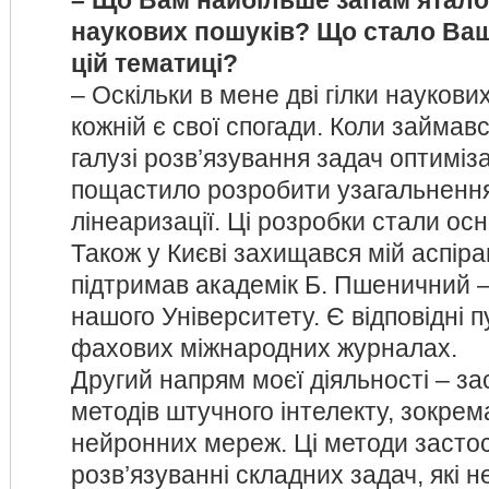
– Що Вам найбільше запам’ятало
наукових пошуків? Що стало Ваш
цій тематиці?
– Оскільки в мене дві гілки наукови
кожній є свої спогади. Коли займав
галузі розв’язування задач оптиміза
пощастило розробити узагальненн
лінеаризації. Ці розробки стали ос
Також у Києві захищався мій аспіран
підтримав академік Б. Пшеничний – 
нашого Університету. Є відповідні пу
фахових міжнародних журналах.
Другий напрям моєї діяльності – з
методів штучного інтелекту, зокре
нейронних мереж. Ці методи засто
розв’язуванні складних задач, які н