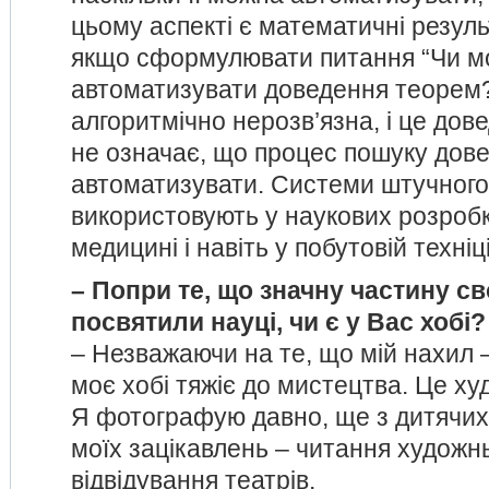
цьому аспекті є математичні резуль
якщо сформулювати питання “Чи 
автоматизувати доведення теорем?”
алгоритмічно нерозв’язна, і це дов
не означає, що процес пошуку дов
автоматизувати. Системи штучного
використовують у наукових розробк
медицині і навіть у побутовій техніці
– Попри те, що значну частину св
посвятили науці, чи є у Вас хобі?
– Незважаючи на те, що мій нахил –
моє хобі тяжіє до мистецтва. Це х
Я фотографую давно, ще з дитячих 
моїх зацікавлень – читання художнь
відвідування театрів.