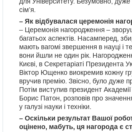
для Університету. Безумовно, дуже
сім’я.
– Як відбувалася церемонія наг
– Церемонія нагородження – зворуш
багатьох аспектів. Насамперед, зби
мають вагомі звершення в науці і те
вони йшли не один рік. Нагороджен
Києві, в Секретаріаті Президента У
Віктор Ющенко виокремив кожну гр
вручив премію. Звісно, було дуже п
Потім виступив президент Академії
Борис Патон, розповів про значенн
у галузі науки і техніки.
– Оскільки результат Вашої роб
оцінено, мабуть, ця нагорода є 