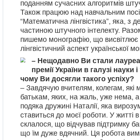
поданням сучасних алгоритмів штуч
Також працюю над навчальним пос
“Математична лінгвістика”, яка, з де
частиною штучного інтелекту. Разом
пишемо монографію, що висвітлює 
лінгвістичний аспект української мо
– Нещодавно Ви стали лауре
премії України в галузі науки і
чому Ви досягли такого успіху?
– Завдячую вчителям, колегам, які 
батькам, яких, на жаль, уже нема, 
подяка дружині Наталії, яка вирозу
ставиться до моєї роботи. У житті в
склалося, що відчував підтримку ба
що їм дуже вдячний. Ця робота вим