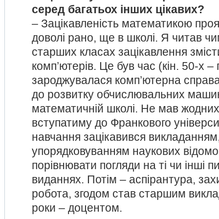
серед багатьох інших цікавих?
– Зацікавленість математикою про
доволі рано, ще в школі. Я читав ч
старших класах зацікавлення змісти
комп’ютерів. Це був час (кін. 50-х – 
зароджувалася комп’ютерна справа
до розвитку обчислювальних машин
математичній школі. Не мав жодних
вступатиму до Франкового університ
навчання зацікавився викладанням
упорядковуванням наукових відомо
порівнювати погляди на ті чи інші п
виданнях. Потім – аспірантура, зах
робота, згодом став старшим викла
роки – доцентом.