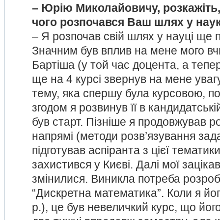
– Юрію Миколайовичу, розкажіть,
чого розпочався Ваш шлях у наук
– Я розпочав свій шлях у науці ще п
Значним був вплив на мене мого в
Бартіша (у той час доцента, а тепе
ще на 4 курсі звернув на мене уваг
тему, яка спершу була курсовою, п
згодом я розвинув її в кандидатські
був старт. Пізніше я продовжував р
напрямі (методи розв’язування зада
підготував аспіранта з цієї тематик
захистився у Києві. Далі мої зацік
змінилися. Виникла потреба розроб
“Дискретна математика”. Коли я йог
р.), це був невеличкий курс, що йог