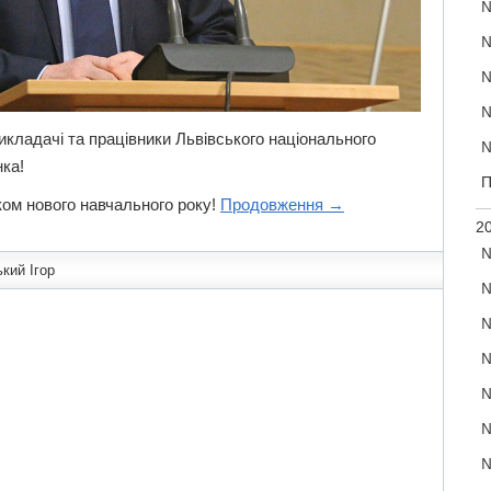
№
№
№
№
викладачі та працівники Львівського національного
№
нка!
П
ком нового навчального року!
Продовження
→
20
№
кий Ігор
№
№
№
№
№
№