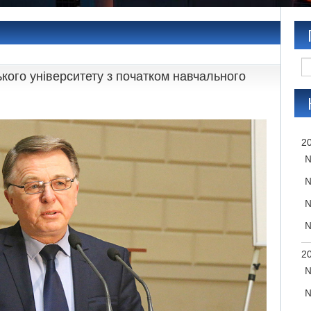
ького університету з початком навчального
20
№
№
№
№
20
№
№