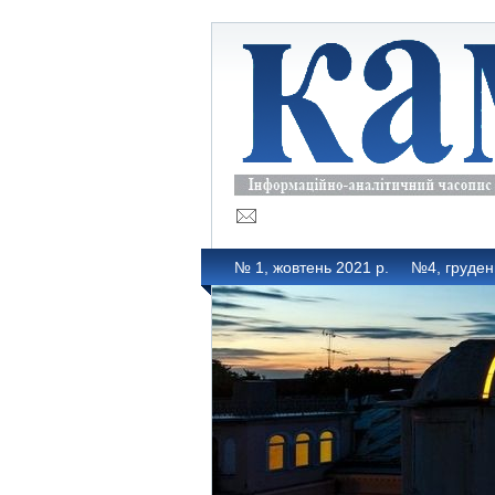
№ 1, жовтень 2021 р.
№4, груден