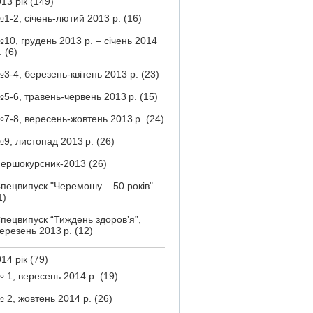
13 рік
(149)
1-2, січень-лютий 2013 р.
(16)
10, грудень 2013 р. – січень 2014
.
(6)
3-4, березень-квітень 2013 р.
(23)
5-6, травень-червень 2013 р.
(15)
7-8, вересень-жовтень 2013 р.
(24)
9, листопад 2013 р.
(26)
ершокурсник-2013
(26)
пецвипуск "Черемошу – 50 років"
1)
пецвипуск “Тиждень здоров’я”,
ерезень 2013 р.
(12)
14 рік
(79)
 1, вересень 2014 р.
(19)
 2, жовтень 2014 р.
(26)