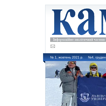
№ 1, жовтень 2021 р.
№4, груден