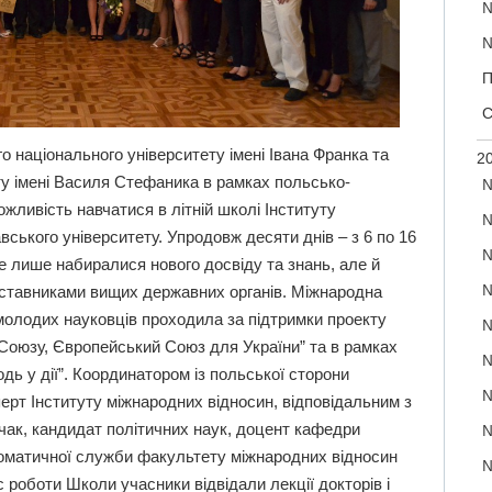
№
№
П
С
о національного університету імені Івана Франка та
20
у імені Василя Стефаника в рамках польсько-
№
ожливість навчатися в літній школі Інституту
№
ського університету. Упродовж десяти днів – з 6 по 16
№
не лише набиралися нового досвіду та знань, але й
№
дставниками вищих державних органів. Міжнародна
 молодих науковців проходила за підтримки проекту
№
Союзу, Європейський Союз для України” та в рамках
№
дь у дії”. Координатором із польської сторони
№
ерт Інституту міжнародних відносин, відповідальним з
чак, кандидат політичних наук, доцент кафедри
№
ломатичної служби факультету міжнародних відносин
№
с роботи Школи учасники відвідали лекції докторів і