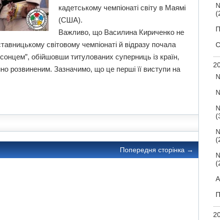
№
кадетському чемпіонаті світу в Маямі
(
(США).
П
Важливо, що Василина Кириченко не
тавницькому світовому чемпіонаті й відразу почала
С
 сонцем”, обійшовши титулованих суперниць із країн,
20
йно розвиненим. Зазначимо, що це перші її виступи на
№
№
№
(
№
(
Попередня сторінка
→
№
(
А
П
20