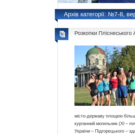
Архів категорії: №7-8, в
Розкопки Пліснеського 
місто-державу площею більше 
курганний могильник (ХІ – поч
України – Підгорецького – з