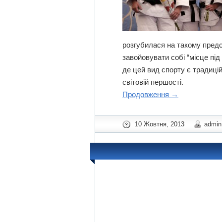
розгубилася на такому предс
завойовувати собі “місце під
де цей вид спорту є традиці
світовій першості.
Продовження
→
10 Жовтня, 2013
admin