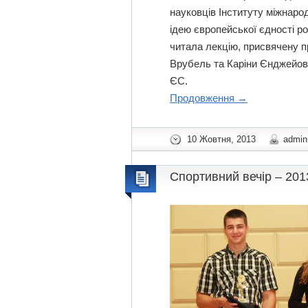
науковців Інституту міжнаро
ідею європейської єдності 
читала лекцію, присвячену пр
Врубель та Каріни Єнджейовс
ЄС.
Продовження
→
10 Жовтня, 2013
admin
Спортивний вечір – 201