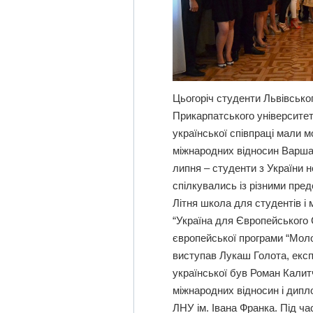
Цьогоріч студенти Львівськог
Прикарпатського університет
української співпраці мали м
міжнародних відносин Варшав
липня – студенти з України 
спілкувались із різними пре
Літня школа для студентів і
“Україна для Європейського 
європейської програми “Моло
виступав Лукаш Голота, експ
української був Роман Калит
міжнародних відносин і дип
ЛНУ ім. Івана Франка. Під ча