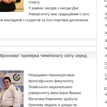
20
спорту.
№
У рамках заходів з нагоди Дня
Університету вже традиційним стало
№
р
я викладачів і студентів за їхні спортивні досягнення.
№
№
№
№
бронзова” призерка Чемпіонату світу серед
П
С
(
Нещодавно першокурсниця
С
б
філософського факультету
Львівського національного
20
університету імені Івана Франка
№
Василина Кириченко здобула
№
бронзову медаль із дзюдо на