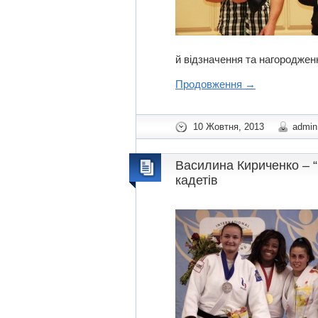
й відзначення та нагородженн
Продовження
→
10 Жовтня, 2013
admin
Василина Кириченко – “
кадетів