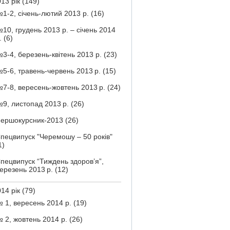
13 рік
(149)
1-2, січень-лютий 2013 р.
(16)
10, грудень 2013 р. – січень 2014
.
(6)
3-4, березень-квітень 2013 р.
(23)
5-6, травень-червень 2013 р.
(15)
7-8, вересень-жовтень 2013 р.
(24)
9, листопад 2013 р.
(26)
ершокурсник-2013
(26)
пецвипуск "Черемошу – 50 років"
1)
пецвипуск “Тиждень здоров’я”,
ерезень 2013 р.
(12)
14 рік
(79)
 1, вересень 2014 р.
(19)
 2, жовтень 2014 р.
(26)