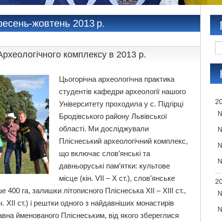
ересень-жовтень 2013 р.
Археологічного комплексу в 2013 р.
Цьогорічна археологічна практика
студентів кафедри археології нашого
20
Університету проходила у с. Підгірці
№
Бродівського району Львівської
області. Ми досліджували
№
Пліснеський археологічний комплекс,
№
що включає слов’янські та
№
давньоруські пам’ятки: культове
місце (кін. VII – Х ст.), слов’янське
20
400 га, залишки літописного Пліснеська ХІІ – ХІІІ ст.,
№
. ХІІ ст.) і рештки одного з найдавніших монастирів
№
давна йменованого Пліснеським, від якого збереглися