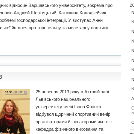
дних відносин Варшавського університету, зокрема про
20
№
розповів Анджей Шептицький. Катажина Колодзєйчик
облемі господарської інтеграції. У виступах Анни
№
ької йшлося про торгівельну та монетарну політику
№
№
№
№
№
3
№
№
25 вересня 2013 року в Актовій залі
А
Львівського національного
університету імені Івана Франка
С
л
відбувся щорічний спортивний вечір,
організаторами й ініціаторами якого є
С
кафедра фізичного виховання та