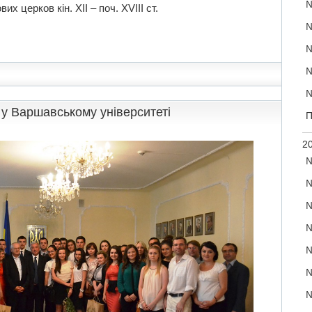
№
 церков кін. ХІІ – поч. ХVIIІ ст.
№
№
№
№
 у Варшавському університеті
П
20
№
№
№
№
№
№
№